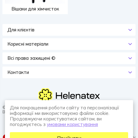
Вішаки для хімчисток
Для клієнтів
Корисні матеріали
Всi права захищенi ©
Контакти
© 2026 HELENATEX «Ґудзики, вішаки, нитки. Власне виробництво.
Для покращення роботи сайту та персоналізації
Все для швейної справи.»
інформації ми використовуємо файли cookie.
Продовжуючи користуватися сайтом, ви
погоджуєтесь з
умовами користування
SUFIX web agency
Прийняти