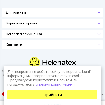
Для клієнтів
Корисні матеріали
Всi права захищенi ©
Контакти
© 2026 HELENATEX «Ґудзики, вішаки, нитки. Власне виробництво.
Для покращення роботи сайту та персоналізації
Все для швейної справи.»
інформації ми використовуємо файли cookie.
Продовжуючи користуватися сайтом, ви
погоджуєтесь з
умовами користування
SUFIX web agency
Прийняти
Відхилити