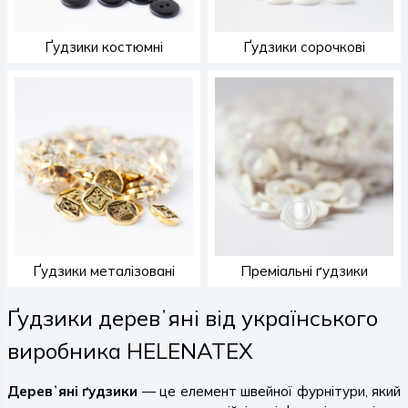
Ґудзики костюмні
Ґудзики сорочкові
Ґудзики металізовані
Преміальні ґудзики
Ґудзики деревʼяні від українського
виробника HELENATEX
Деревʼяні ґудзики
— це елемент швейної фурнітури, який