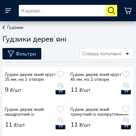
Ґудзики
Ґудзики деревʼяні
Фільтри
Спершу популярні
Ґудзик деревʼяний круглий,
Ґудзик деревʼяний круглий,
25 мм, на 2 отвори
45 мм, на 2 отвори
9
11
₴/шт.
₴/шт.
Ґудзик деревʼяний
Ґудзик деревʼяний
квадратний із
трикутний із заокругленими
заокругленими кутами, 45
кутами, 45 мм, на 2 отвори
11
11
мм, на 2 отвори
₴/шт.
₴/шт.