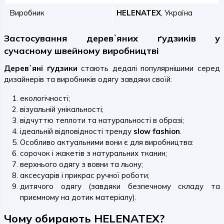
Виробник
HELENATEX
, Україна
Застосування деревʼяних ґудзиків у
сучасному швейному виробництві
Деревʼяні ґудзики
стають дедалі популярнішими серед
дизайнерів та виробників одягу завдяки своїй:
екологічності;
візуальній унікальності;
відчуттю теплоти та натуральності в образі;
ідеальній відповідності тренду
slow fashion
.
Особливо актуальними вони є для виробництва:
сорочок і жакетів з натуральних тканин;
верхнього одягу з вовни та льону;
аксесуарів і прикрас ручної роботи;
дитячого одягу (завдяки безпечному складу та
приємному на дотик матеріалу).
Чому обирають HELENATEX?