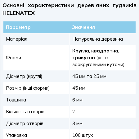
Основні характеристики деревʼяних ґудзиків
HELENATEX
Параметр
Значення
Матеріал
Натуральна деревина
Кругла
,
квадратна
,
Форми
трикутна
(усі із
заокругленими кутами)
Діаметр (круглі)
45 мм та 25 мм
Розмір (інші форми)
45 мм
Товщина
6 мм
Кількість отворів
2
Діаметр отворів
3 мм
Упаковка
100 штук