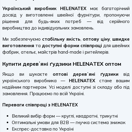
Український виробник HELENATEX
має багаторічний
досвід у виготовленні швейної фурнітури, пропонуючи
рішення для будь-яких потреб — від серійного
виробництва до індивідуальних замовлень.
Ми забезпечуємо
стабільну якість
,
оптову ціну
,
швидке
виготовлення
та
доступні форми співпраці
для швейних
фабрик, ательє, майстрів hand-made і ритейлерів.
Купити деревʼяні ґудзики HELENATEX оптом
Якщо ви шукаєте
оптові деревʼяні ґудзики
від
українського виробника —
HELENATEX
стане вашим
надійним партнером. Усі моделі доступні зі складу або під
замовлення. Працюємо по всій Україні.
Переваги співпраці з HELENATEX
Великий вибір форм — круглі, квадратні, трикутні
Оптимальні умови для B2B — гнучка система знижок
Експрес-доставка по Україні