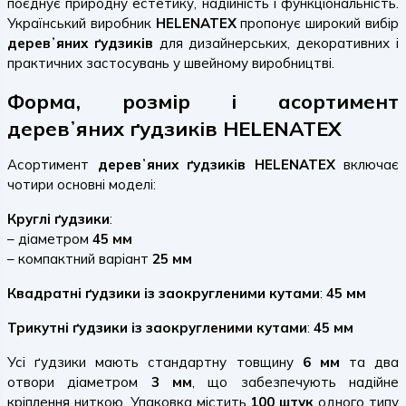
поєднує природну естетику, надійність і функціональність.
Український виробник
HELENATEX
пропонує широкий вибір
деревʼяних ґудзиків
для дизайнерських, декоративних і
практичних застосувань у швейному виробництві.
Форма, розмір і асортимент
деревʼяних ґудзиків HELENATEX
Асортимент
деревʼяних ґудзиків HELENATEX
включає
чотири основні моделі:
Круглі ґудзики
:
– діаметром
45 мм
– компактний варіант
25 мм
Квадратні ґудзики із заокругленими кутами
:
45 мм
Трикутні ґудзики із заокругленими кутами
:
45 мм
Усі ґудзики мають стандартну товщину
6 мм
та два
отвори діаметром
3 мм
, що забезпечують надійне
кріплення ниткою. Упаковка містить
100 штук
одного типу