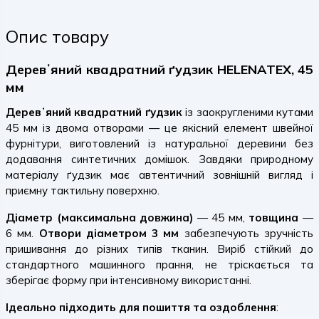
Опис товару
Деревʼяний квадратний ґудзик HELENATEX, 45
мм
Деревʼяний квадратний ґудзик
із заокругленими кутами
45 мм із двома отворами — це якісний елемент швейної
фурнітури, виготовлений із натуральної деревини без
додавання синтетичних домішок. Завдяки природному
матеріалу ґудзик має автентичний зовнішній вигляд і
приємну тактильну поверхню.
Діаметр (максимальна довжина)
— 45 мм,
товщина
—
6 мм.
Отвори діаметром 3 мм
забезпечують зручність
пришивання до різних типів тканин. Виріб стійкий до
стандартного машинного прання, не тріскається та
зберігає форму при інтенсивному використанні.
Ідеально підходить для пошиття та оздоблення
: