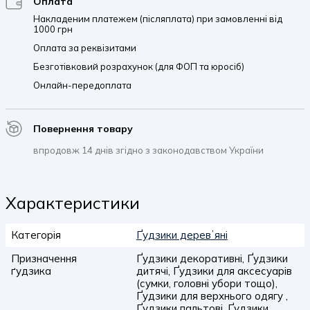
Оплата
Накладеним платежем (післяплата) при замовленні від
1000 грн
Оплата за реквізитами
Безготівковий розрахунок (для ФОП та юросіб)
Онлайн-передоплата
Повернення товару
впродовж 14 днів згідно з законодавством України
Характеристики
Категорія
Ґудзики деревʼяні
Призначення
Ґудзики декоративні, Ґудзики
ґудзика
дитячі, Ґудзики для аксесуарів
(сумки, головні убори тощо),
Ґудзики для верхнього одягу ,
Ґудзики пальтові, Ґудзики