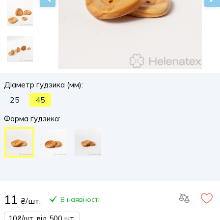
Діаметр ґудзика (мм):
25
45
Форма ґудзика:
11
В наявності
₴/шт.
10₴/шт. від 500 шт.