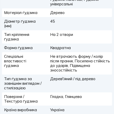
універсальні
Матеріал ґудзика
Дерево
Діаметр ґудзика
45
(мм)
Тип кріплення
На 2 отвори
ґудзика
Форма ґудзика
Квадратна
Спеціальні
Не втрачають форму / колір
властивості
після прання, Посилена стійкість
ґудзика
до ударів, Підвищена
зносостійкість
Тип ґудзика за
Дерев\'яний / під дерево
зовнішнім виглядом /
стилізацією
Поверхня /
Гладка, Глянцева
Текстура ґудзика
Країна виробника
Україна