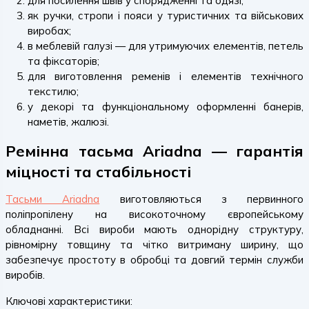
для посилення швів у спорядженні та одязі;
як ручки, стропи і пояси у туристичних та військових
виробах;
в меблевій галузі — для утримуючих елементів, петель
та фіксаторів;
для виготовлення ременів і елементів технічного
текстилю;
у декорі та функціональному оформленні банерів,
наметів, жалюзі.
Ремінна тасьма Ariadna — гарантія
міцності та стабільності
Тасьми Ariadna
виготовляються з первинного
поліпропілену на високоточному європейському
обладнанні. Всі вироби мають однорідну структуру,
рівномірну товщину та чітко витриману ширину, що
забезпечує простоту в обробці та довгий термін служби
виробів.
Ключові характеристики: