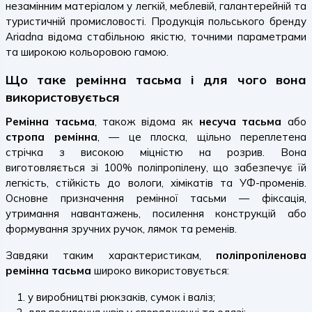
незамінним матеріалом у легкій, меблевій, галантерейній та
туристичній промисловості. Продукція польського бренду
Ariadna відома стабільною якістю, точними параметрами
та широкою кольоровою гамою.
Що таке ремінна тасьма і для чого вона
використовується
Ремінна тасьма
, також відома як
несуча тасьма
або
стропа ремінна
, — це плоска, щільно переплетена
стрічка з високою міцністю на розрив. Вона
виготовляється зі 100% поліпропілену, що забезпечує їй
легкість, стійкість до вологи, хімікатів та УФ-променів.
Основне призначення ремінної тасьми — фіксація,
утримання навантажень, посилення конструкцій або
формування зручних ручок, лямок та ременів.
Завдяки таким характеристикам,
поліпропіленова
ремінна тасьма
широко використовується:
у виробництві рюкзаків, сумок і валіз;