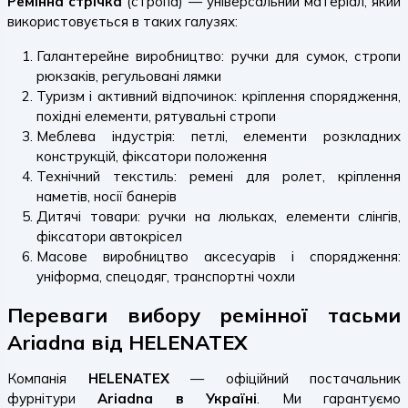
Ремінна стрічка
(стропа) — універсальний матеріал, який
використовується в таких галузях:
Галантерейне виробництво: ручки для сумок, стропи
рюкзаків, регульовані лямки
Туризм і активний відпочинок: кріплення спорядження,
похідні елементи, рятувальні стропи
Меблева індустрія: петлі, елементи розкладних
конструкцій, фіксатори положення
Технічний текстиль: ремені для ролет, кріплення
наметів, носії банерів
Дитячі товари: ручки на люльках, елементи слінгів,
фіксатори автокрісел
Масове виробництво аксесуарів і спорядження:
уніформа, спецодяг, транспортні чохли
Переваги вибору ремінної тасьми
Ariadna від HELENATEX
Компанія
HELENATEX
— офіційний постачальник
фурнітури
Ariadna в Україні
. Ми гарантуємо