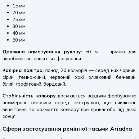
15 мм
20 мм
25 мм
30 мм
40 мм
50 мм
Довжина намотування рулону:
50 м — зручно для
виробництва, пошиття і фасування.
Колірна палітра:
понад 20 кольорів — серед них чорний,
сірий, темно-синій, червоний, хакі, оливковий, бежевий,
білий, графітовий, бордовий.
Стабільність кольору
досягається завдяки фарбуванню
полімерної сировини перед екструзією, що виключає
вицвітання та розмиття кольору при пранні або під дією
сонця.
Сфери застосування ремінної тасьми Ariadna