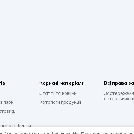
тів
Корисні матеріали
Всi права з
Статті та новини
Застереженн
авторських п
в’язок
Каталоги продукції
ставка,
блічної оферти
ації ми використовуємо файли cookie. Продовжуючи користув