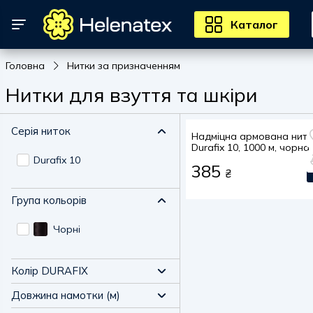
Каталог
Головна
Нитки за призначенням
Нитки для взуття та шкіри
Серія ниток
Надміцна армована нит
Durafix 10, 1000 м, чорна
(col. 020)
Durafix 10
385
₴
Група кольорів
Чорні
Колір DURAFIX
Довжина намотки (м)