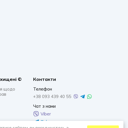
ахищенi ©
Контакти
я щодо
Телефон
рав
+38 093 439 40 55
Чат з нами
Viber
Telegram
атися сайтом, ви погоджуєтесь з