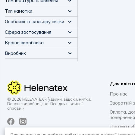
Температура плавлення
Тип намотки
Особливість кольору нитки
Сфера застосування
Країна виробника
Виробник
Для клієн
Про нас
© 2026 HELENATEX «Ґудзики, вішаки, нитки.
Зворотній з
Власне виробництво. Все для швейної
справи.»
Оплата, до
повернення
Договір пу
Для покращення роботи сайту та персоналізації інформ