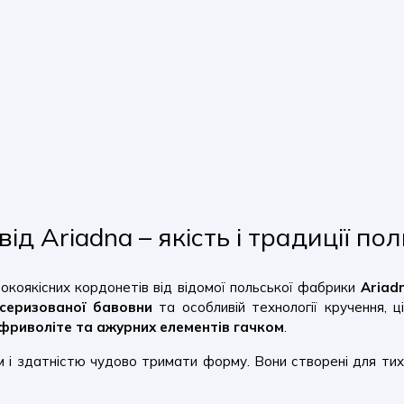
ід Ariadna – якість і традиції п
окоякісних кордонетів від відомої польської фабрики
Ariad
серизованої бавовни
та особливій технології кручення, ц
фриволіте та ажурних елементів гачком
.
м і здатністю чудово тримати форму. Вони створені для тих,