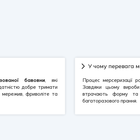
У чому перевага м
зованої бавовни
, які
Процес мерсеризації ро
здатністю добре тримати
Завдяки цьому виро
, мережив, фриволіте та
втрачають форму та 
багаторазового прання.