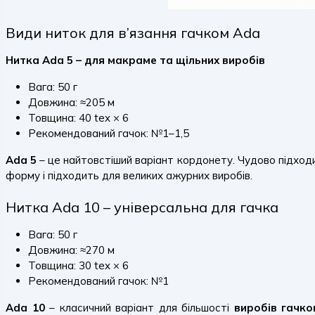
Види ниток для в’язання гачком Ada
Нитка Ada 5 – для макраме та щільних виробів
Вага: 50 г
Довжина: ≈205 м
Товщина: 40 tex × 6
Рекомендований гачок: №1–1,5
Ada 5
– це найтовстіший варіант кордонету. Чудово підход
форму і підходить для великих ажурних виробів.
Нитка Ada 10 – універсальна для гачка
Вага: 50 г
Довжина: ≈270 м
Товщина: 30 tex × 6
Рекомендований гачок: №1
Ada 10
– класичний варіант для більшості
виробів гачко