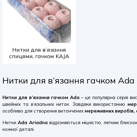
Нитки для вʼязання
спицями, гачком KAJA
Нитки для в’язання гачком Ada в
Нитки для в’язання гачком Ada
– це популярна серія вис
швейних та в’язальних ниток. Завдяки використанню
мер
особливо для створення витончених
мереживних виробів, 
Нитки
Ada Ariadna
відрізняються міцністю, легким блиско
кожної деталі.