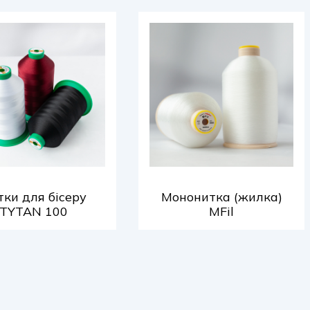
ки для бісеру
Мононитка (жилка)
TYTAN 100
MFil