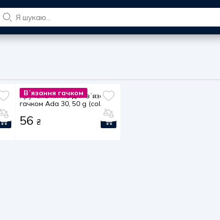
Вʼязання гачком
ння
Кручена нитка для вʼязання
гачком Ada 30, 50 g (col.
0402)
56
₴