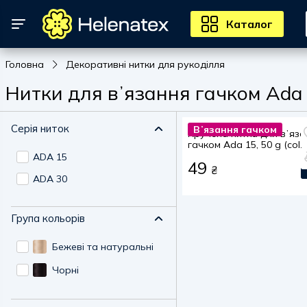
Каталог
Головна
Декоративні нитки для рукоділля
Нитки для вʼязання гачком Ada
Серія ниток
Вʼязання гачком
Кручена нитка для вʼяза
гачком Ada 15, 50 g (col.
0099)
ADA 15
49
₴
ADA 30
Група кольорів
Бежеві та натуральні
Чорні