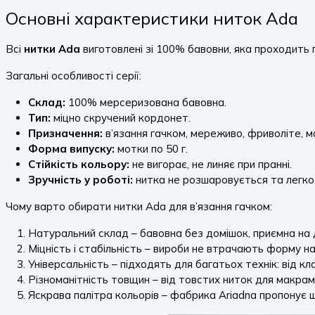
Основні характеристики ниток Ada
Всі
нитки Ada
виготовлені зі 100% бавовни, яка проходить
Загальні особливості серії:
Склад:
100% мерсеризована бавовна.
Тип:
міцно скручений кордонет.
Призначення:
в’язання гачком, мереживо, фриволіте, м
Форма випуску:
мотки по 50 г.
Стійкість кольору:
не вигорає, не линяє при пранні.
Зручність у роботі:
нитка не розшаровується та легко 
Чому варто обирати нитки Ada для в’язання гачком:
Натуральний склад – бавовна без домішок, приємна на д
Міцність і стабільність – вироби не втрачають форму на
Універсальність – підходять для багатьох технік: від 
Різноманітність товщин – від товстих ниток для макра
Яскрава палітра кольорів – фабрика Ariadna пропонує 