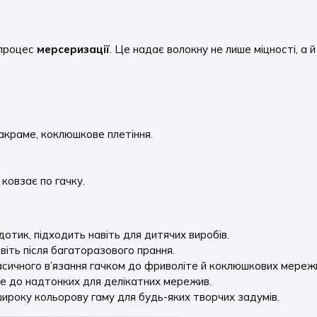
 процес
мерсеризації
. Це надає волокну не лише міцності, а
акраме, коклюшкове плетіння.
ковзає по гачку.
отик, підходить навіть для дитячих виробів.
віть після багаторазового прання.
класичного в’язання гачком до фриволіте й коклюшкових мереж
ме до надтонких для делікатних мережив.
широку кольорову гаму для будь-яких творчих задумів.