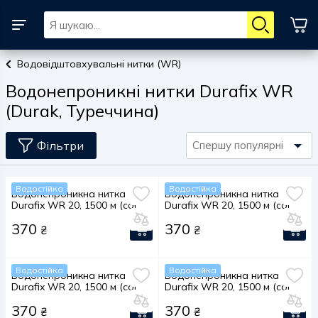
Водовідштовхувальні нитки (WR)
Водонепроникні нитки Durafix WR
(Durak, Туреччина)
Фільтри
Спершу популярні
Водостійка
Водостійка
Водонепроникна нитка
Водонепроникна нитка
Durafix WR 20, 1500 м (col.
Durafix WR 20, 1500 м (col.
020)
273)
370
370
₴
₴
Водостійка
Водостійка
Водонепроникна нитка
Водонепроникна нитка
Durafix WR 20, 1500 м (col.
Durafix WR 20, 1500 м (col.
558)
1405)
370
370
₴
₴