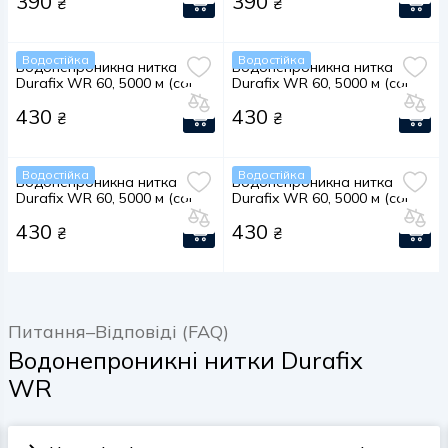
390
390
₴
₴
Водостійка
Водостійка
Водонепроникна нитка
Водонепроникна нитка
Durafix WR 60, 5000 м (col.
Durafix WR 60, 5000 м (col.
020)
273)
430
430
₴
₴
Водостійка
Водостійка
Водонепроникна нитка
Водонепроникна нитка
Durafix WR 60, 5000 м (col.
Durafix WR 60, 5000 м (col.
558)
1405)
430
430
₴
₴
Питання–Відповіді (FAQ)
Водонепроникні нитки Durafix
WR