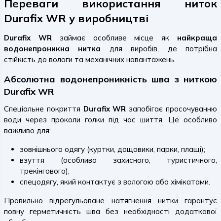
Переваги використання ниток
Durafix WR у виробництві
Durafix WR
займає особливе місце як
найкраща
водонепроникна нитка
для виробів, де потрібна
стійкість до вологи та механічних навантажень.
Абсолютна водонепроникність шва з ниткою
Durafix WR
Спеціальне покриття
Durafix WR
запобігає просочуванню
води через проколи голки під час шиття. Це особливо
важливо для:
зовнішнього одягу (куртки, дощовики, парки, плащі);
взуття (особливо захисного, туристичного,
трекінгового);
спецодягу, який контактує з вологою або хімікатами.
Правильно відрегульоване натягнення нитки гарантує
повну герметичність шва без необхідності додаткової