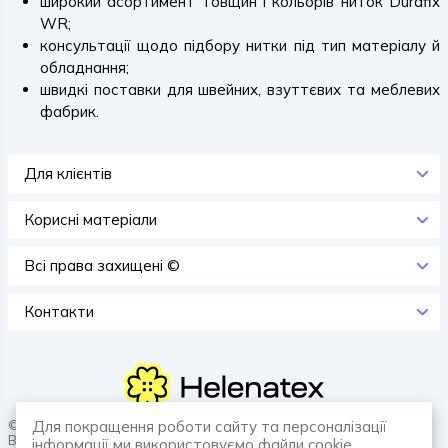
широкий асортимент товщин і кольорів ниток Durafix
WR;
консультації щодо підбору нитки під тип матеріалу й
обладнання;
швидкі поставки для швейних, взуттєвих та меблевих
фабрик.
Для клієнтів
Корисні матеріали
Всi права захищенi ©
Контакти
Для покращення роботи сайту та персоналізації
© 2026 HELENATEX «Ґудзики, вішаки, нитки. Власне виробництво.
Все для швейної справи.»
інформації ми використовуємо файли cookie.