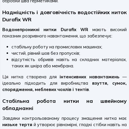
обробки шва герметиками.
Надміцність і довговічність водостійких ниток
Durafix WR
Водонепроникні нитки Durafix WR
мають високий
показник розривного навантаження, що забезпечує:
стабільну роботу на промислових машинах;
чистий, рівний шов без пропусків;
відсутність обривів навіть на складних матеріалах,
таких як шкіра або мембрана.
Ця нитка створена для
інтенсивних навантажень
—
ідеально підходить для виробництва
взуття, сумок,
спорядження, меблевих чохлів і тентів
.
Стабільна робота нитки на швейному
обладнанні
Завдяки контрольованому процесу змащення нитка має
низьке тертя
й утворює рівномірні, гладкі стібки навіть на