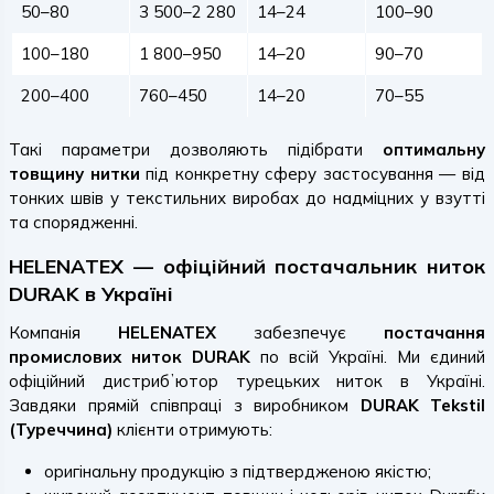
50–80
3 500–2 280
14–24
100–90
100–180
1 800–950
14–20
90–70
200–400
760–450
14–20
70–55
Такі параметри дозволяють підібрати
оптимальну
товщину нитки
під конкретну сферу застосування — від
тонких швів у текстильних виробах до надміцних у взутті
та спорядженні.
HELENATEX — офіційний постачальник ниток
DURAK в Україні
Компанія
HELENATEX
забезпечує
постачання
промислових ниток DURAK
по всій Україні. Ми єдиний
офіційний дистрибʼютор турецьких ниток в Україні.
Завдяки прямій співпраці з виробником
DURAK Tekstil
(Туреччина)
клієнти отримують:
оригінальну продукцію з підтвердженою якістю;