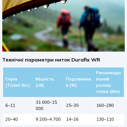
Технічні параметри ниток Durafix WR
Рекомендо
Серія
Міцність
Подовженн
ваний
(Ticket No.)
(cN)
я (%)
розмір
голки (Nm)
31 000–15
6–11
25–35
160–280
000
20–40
9 200–4 700
14–26
130–110