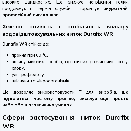
високих швидкостях. Це знижує нагрівання голки,
продовжує її термін служби і гарантує
акуратний,
професійний вигляд шва
.
Хімічна стійкість і стабільність кольору
водовідштовхувальних ниток Durafix WR
Durafix WR
стійка до:
прання при 60 °C,
впливу миючих засобів, органічних розчинників, поту,
хлору,
ультрафіолету,
плісняви та мікроорганізмів.
Це дозволяє використовувати її для
виробів, що
піддаються частому пранню, експлуатації просто
неба або в агресивних умовах
.
Сфери застосування ниток Durafix
WR