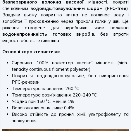
безперервного волокна високої міцності
, покриті
спеціальним
водовідштовхувальним шаром (PFC-free)
.
Завдяки цьому покриттю нитка не поглинає воду і
запобігає її проходженню через проколи голки у шві. Це
рішення створене для виробників, яким важлива
водонепроникність готових виробів
, без втрати
міцності або естетики шва.
Основні характеристики:
Сировина: 100% поліестер високої міцності (high-
tenacity continuous filament polyester)
Покриття: водовідштовхувальне, без використання
PFC-речовин
Температура плавлення: 260 °C
Температура розм’якшення: 220–240 °C
Усадка при 150 °C: менше 1%
Вологопоглинання: лише 0,4%
Висока стійкість до прання, хімії, ультрафіолету та
зношування