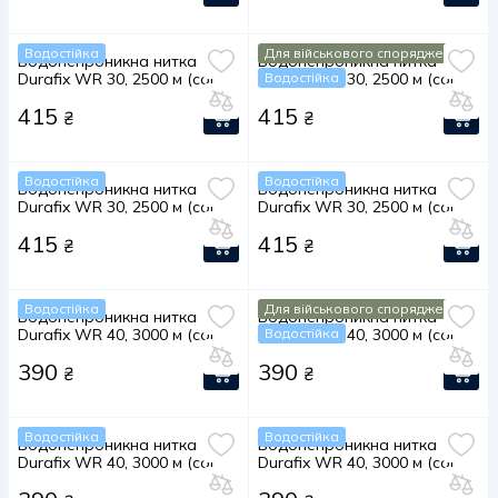
Водостійка
Для військового спорядження
Водонепроникна нитка
Водонепроникна нитка
Durafix WR 30, 2500 м (col.
Durafix WR 30, 2500 м (col.
Водостійка
020)
273)
415
415
₴
₴
Водостійка
Водостійка
Водонепроникна нитка
Водонепроникна нитка
Durafix WR 30, 2500 м (col.
Durafix WR 30, 2500 м (col.
558)
1405)
415
415
₴
₴
Водостійка
Для військового спорядження
Водонепроникна нитка
Водонепроникна нитка
Durafix WR 40, 3000 м (col.
Durafix WR 40, 3000 м (col.
Водостійка
020)
273)
390
390
₴
₴
Водостійка
Водостійка
Водонепроникна нитка
Водонепроникна нитка
Durafix WR 40, 3000 м (col.
Durafix WR 40, 3000 м (col.
558)
1405)