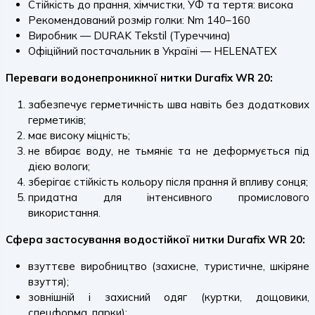
Стійкість до прання, хімчистки, УФ та тертя: висока
Рекомендований розмір голки: Nm 140–160
Виробник — DURAK Tekstil (Туреччина)
Офіційний постачальник в Україні — HELENATEX
Переваги водонепроникної нитки Durafix WR 20:
забезпечує герметичність шва навіть без додаткових
герметиків;
має високу міцність;
не вбирає воду, не тьмяніє та не деформується під
дією вологи;
зберігає стійкість кольору після прання й впливу сонця;
придатна для інтенсивного промислового
використання.
Сфера застосування водостійкої нитки Durafix WR 20:
взуттєве виробництво (захисне, туристичне, шкіряне
взуття);
зовнішній і захисний одяг (куртки, дощовики,
спецформа, парки);