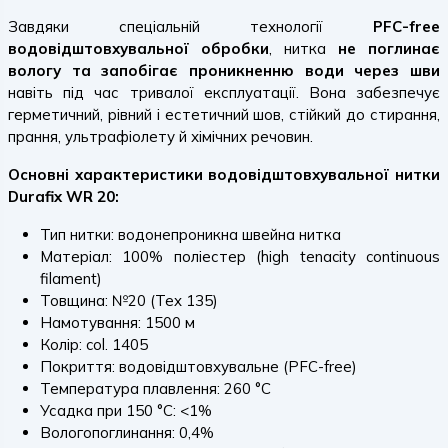
Завдяки спеціальній технології
PFC-free
водовідштовхувальної обробки
, нитка
не поглинає
вологу та запобігає проникненню води через шви
навіть під час тривалої експлуатації. Вона забезпечує
герметичний, рівний і естетичний шов, стійкий до стирання,
прання, ультрафіолету й хімічних речовин.
Основні характеристики водовідштовхувальної нитки
Durafix WR 20:
Тип нитки: водонепроникна швейна нитка
Матеріал: 100% поліестер (high tenacity continuous
filament)
Товщина: №20 (Tex 135)
Намотування: 1500 м
Колір: col. 1405
Покриття: водовідштовхувальне (PFC-free)
Температура плавлення: 260 °C
Усадка при 150 °C: <1%
Вологопоглинання: 0,4%