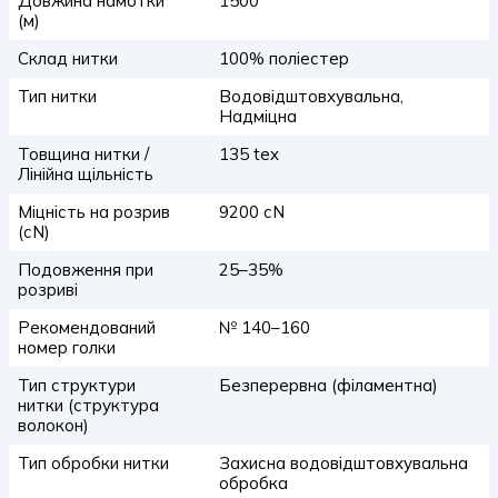
Довжина намотки
1500
(м)
Склад нитки
100% поліестер
Тип нитки
Водовідштовхувальна,
Надміцна
Товщина нитки /
135 tex
Лінійна щільність
Міцність на розрив
9200 сN
(сN)
Подовження при
25–35%
розриві
Рекомендований
№ 140–160
номер голки
Тип структури
Безперервна (філаментна)
нитки (структура
волокон)
Тип обробки нитки
Захисна водовідштовхувальна
обробка