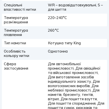
Спеціальні
WR – водовідштовхувальні, S –
властивості нитки
для шиття
Температура
220–240°C
розм’якшення
Температура
260 °C
плавлення
Тип намотки
Котушка типу King
Особливість
Однотонна
кольору нитки
Сфера
Для автомобільної
застосування
промисловості, Для авіаційної
та військової промисловості,
Для виготовлення засобів
індивідуального захисту, Для
вологозахисних виробів, Для
меблевої промисловості, Для
наметів, брезенту, тентів,
вітрил, Для пошиття взуття,
Для пошиття спорядження, Для
пошиття сумок, рюкзаків та