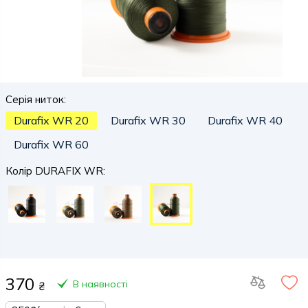
Серія ниток:
Durafix WR 20
Durafix WR 30
Durafix WR 40
Durafix WR 60
Колір DURAFIX WR:
370
В наявності
₴