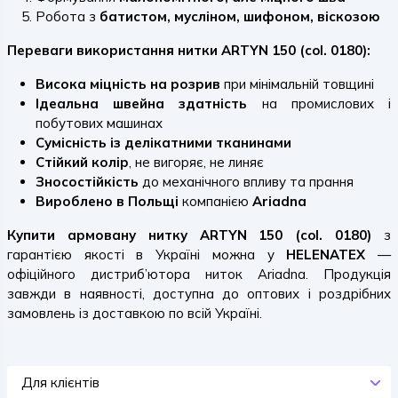
Робота з
батистом, мусліном, шифоном, віскозою
Переваги використання нитки ARTYN 150 (col. 0180):
Висока міцність на розрив
при мінімальній товщині
Ідеальна швейна здатність
на промислових і
побутових машинах
Сумісність із делікатними тканинами
Стійкий колір
, не вигоряє, не линяє
Зносостійкість
до механічного впливу та прання
Вироблено в Польщі
компанією
Ariadna
Купити армовану нитку ARTYN 150 (col. 0180)
з
гарантією якості в Україні можна у
HELENATEX
—
офіційного дистриб’ютора ниток Ariadna. Продукція
завжди в наявності, доступна до оптових і роздрібних
замовлень із доставкою по всій Україні.
Для клієнтів