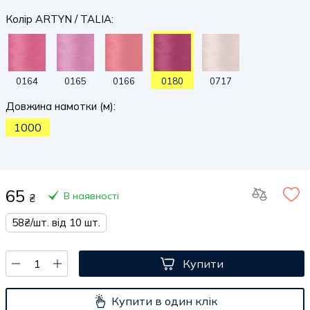
Колір ARTYN / TALIA:
0164
0165
0166
0180
0717
Довжина намотки (м):
1000
65
В наявності
₴
58₴/шт. від 10 шт.
Купити
Купити в один клік