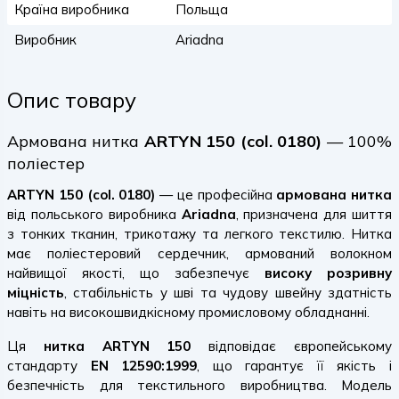
Країна виробника
Польща
Виробник
Ariadna
Опис товару
Армована нитка
ARTYN 150 (col. 0180)
— 100%
поліестер
ARTYN 150 (col. 0180)
— це професійна
армована нитка
від польського виробника
Ariadna
, призначена для шиття
з тонких тканин, трикотажу та легкого текстилю. Нитка
має поліестеровий сердечник, армований волокном
найвищої якості, що забезпечує
високу розривну
міцність
, стабільність у шві та чудову швейну здатність
навіть на високошвидкісному промисловому обладнанні.
Ця
нитка ARTYN 150
відповідає європейському
стандарту
EN 12590:1999
, що гарантує її якість і
безпечність для текстильного виробництва. Модель