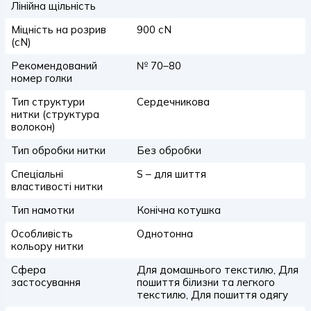
Лінійна щільність
Міцність на розрив
900 сN
(сN)
Рекомендований
№ 70–80
номер голки
Тип структури
Сердечникова
нитки (структура
волокон)
Тип обробки нитки
Без обробки
Спеціальні
S – для шиття
властивості нитки
Тип намотки
Конічна котушка
Особливість
Однотонна
кольору нитки
Сфера
Для домашнього текстилю, Для
застосування
пошиття білизни та легкого
текстилю, Для пошиття одягу