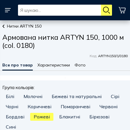
Нитки ARTYN 150
Армована нитка ARTYN 150, 1000 м
(col. 0180)
Код:
ARTYN150/1/0180
Все про товар
Характеристики
Фото
Група кольорів:
Білі
Молочні
Бежеві та натуральні
Сірі
Чорні
Коричневі
Помаранчеві
Червоні
Бордові
Рожеві
Блакитні
Бірюзові
Сині