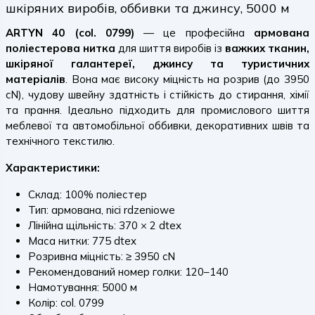
шкіряних виробів, оббивки та джинсу, 5000 м
ARTYN 40 (col. 0799)
— це професійна
армована
поліестерова нитка
для шиття виробів із
важких тканин,
шкіряної галантереї, джинсу та туристичних
матеріалів
. Вона має високу міцність на розрив (до 3950
cN), чудову швейну здатність і стійкість до стирання, хімії
та прання. Ідеально підходить для промислового шиття
меблевої та автомобільної оббивки, декоративних швів та
технічного текстилю.
Характеристики:
Склад: 100% поліестер
Тип: армована, nici rdzeniowe
Лінійна щільність: 370 × 2 dtex
Маса нитки: 775 dtex
Розривна міцність: ≥ 3950 cN
Рекомендований номер голки: 120–140
Намотування: 5000 м
Колір: col. 0799