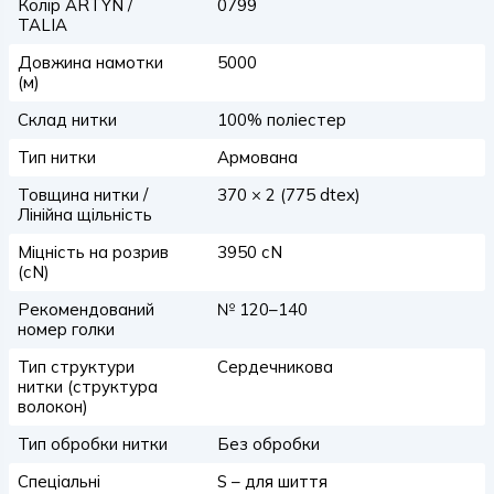
Колір ARTYN /
0799
TALIA
Довжина намотки
5000
(м)
Склад нитки
100% поліестер
Тип нитки
Армована
Товщина нитки /
370 × 2 (775 dtex)
Лінійна щільність
Міцність на розрив
3950 сN
(сN)
Рекомендований
№ 120–140
номер голки
Тип структури
Сердечникова
нитки (структура
волокон)
Тип обробки нитки
Без обробки
Спеціальні
S – для шиття