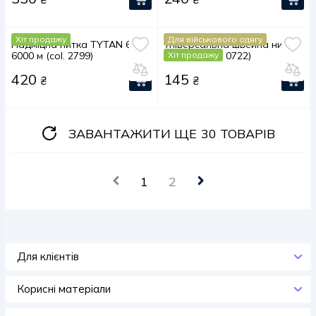
Хіт продажу
Для військового одягу
Надміцна нитка TYTAN 60E,
Універсальна швейна нитка
6000 м (col. 2799)
VIGA 80 (col. 0722)
Хіт продажу
420
145
₴
₴
ЗАВАНТАЖИТИ ЩЕ
30 ТОВАРІВ
1
2
Для клієнтів
Корисні матеріали