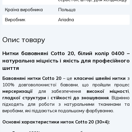
Країна виробника
Польща
Виробник
Ariadna
Опис товару
Нитки бавовняні Cotto 20, білий колір 0400 –
натуральна міцність і якість для професійного
шиття
Бавовняні нитки Cotto 20
– це
класичні швейні нитки
з
100% довговолокнистої бавовни, що пройшли процес
мерсеризації
для забезпечення
високої міцності
,
гладкої структури
і
стійкості до зношування
. Відмінно
підходять для роботи з натуральними тканинами та
виробами, які піддаються подальшому фарбуванню.
Основні характеристики ниток Cotto 20 (30×4):