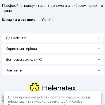
Професійна консультація і допомога з вибором голок та
тканин
Швидка доставка
по Україні
Для клієнтів
Корисні матеріали
Всi права захищенi ©
Контакти
© 2026 HELENATEX «Ґудзики, вішаки, нитки. Власне виробництво.
Для покращення роботи сайту та персоналізації
Все для швейної справи.»
інформації ми використовуємо файли cookie.