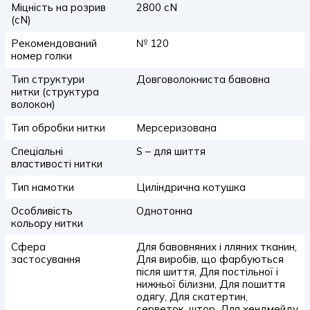
Міцність на розрив
2800 сN
(сN)
Рекомендований
№ 120
номер голки
Тип структури
Довговолокниста бавовна
нитки (структура
волокон)
Тип обробки нитки
Мерсеризована
Спеціальні
S – для шиття
властивості нитки
Тип намотки
Циліндрична котушка
Особливість
Однотонна
кольору нитки
Сфера
Для бавовняних і лляних тканин,
застосування
Для виробів, що фарбуються
після шиття, Для постільної і
нижньої білизни, Для пошиття
одягу, Для скатертин,
серветок, штор, Для хендмейду