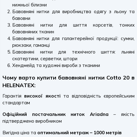
нижньої білизни
Бавовняні нитки для виробництва одягу з льону та
бавовни
Бавовняні нитки для шиття корсетів, тонких
бавовняних тканин
Бавовняні нитки для галантерейної продукції: сумки,
рюкзаки, гаманці
Бавовняні нитки для технічного шиття: льняні
скатертини, серветки, штори
Хендмейд та художні вироби з тканини
Чому варто купити бавовняні нитки Cotto 20 в
HELENATEX:
Гарантія
високої якості
та відповідність європейським
стандартам
Офіційний постачальник ниток Ariadna
– якість
підтверджено виробником
Вигідна ціна та
оптимальний метраж – 1000 метрів