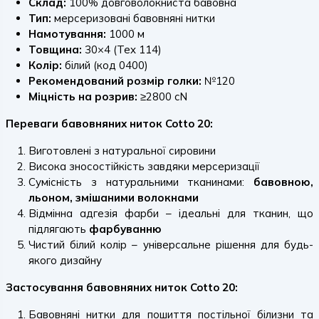
Склад:
100% довговолокниста бавовна
Тип:
мерсеризовані бавовняні нитки
Намотування:
1000 м
Товщина:
30×4 (Tex 114)
Колір:
білий (код 0400)
Рекомендований розмір голки:
№120
Міцність на розрив:
≥2800 cN
Переваги бавовняних ниток Cotto 20:
Виготовлені з натуральної сировини
Висока зносостійкість завдяки мерсеризації
Сумісність з натуральними тканинами:
бавовною,
льоном, змішаними волокнами
Відмінна адгезія фарби – ідеальні для тканин, що
підлягають
фарбуванню
Чистий білий колір – універсальне рішення для будь-
якого дизайну
Застосування бавовняних ниток Cotto 20:
Бавовняні нитки для пошиття постільної білизни та