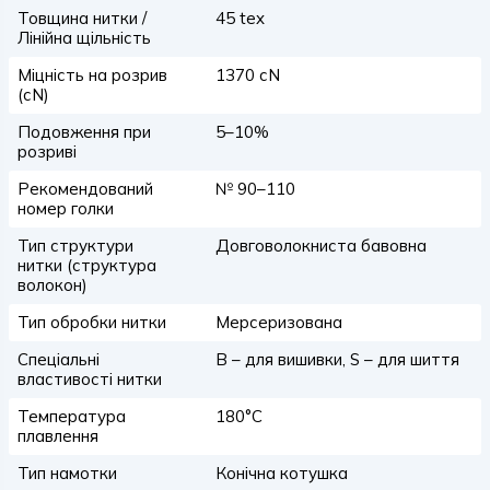
Товщина нитки /
45 tex
Лінійна щільність
Міцність на розрив
1370 сN
(сN)
Подовження при
5–10%
розриві
Рекомендований
№ 90–110
номер голки
Тип структури
Довговолокниста бавовна
нитки (структура
волокон)
Тип обробки нитки
Мерсеризована
Спеціальні
B – для вишивки, S – для шиття
властивості нитки
Температура
180°C
плавлення
Тип намотки
Конічна котушка