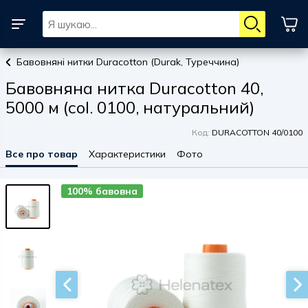
Бавовняні нитки Duracotton (Durak, Туреччина)
Бавовняна нитка Duracotton 40,
5000 м (col. 0100, натуральний)
Код:
DURACOTTON 40/0100
Все про товар
Характеристики
Фото
100% бавовна
100% бавовна
100% бавовна
100% бавовна