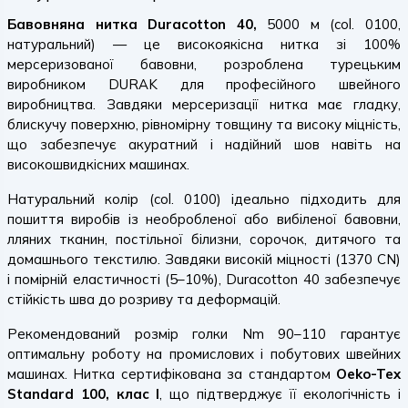
Бавовняна нитка Duracotton 40,
5000 м (col. 0100,
натуральний) — це високоякісна нитка зі 100%
мерсеризованої бавовни, розроблена турецьким
виробником DURAK для професійного швейного
виробництва. Завдяки мерсеризації нитка має гладку,
блискучу поверхню, рівномірну товщину та високу міцність,
що забезпечує акуратний і надійний шов навіть на
високошвидкісних машинах.
Натуральний колір (col. 0100) ідеально підходить для
пошиття виробів із необробленої або вибіленої бавовни,
лляних тканин, постільної білизни, сорочок, дитячого та
домашнього текстилю. Завдяки високій міцності (1370 CN)
і помірній еластичності (5–10%), Duracotton 40 забезпечує
стійкість шва до розриву та деформацій.
Рекомендований розмір голки Nm 90–110 гарантує
оптимальну роботу на промислових і побутових швейних
машинах. Нитка сертифікована за стандартом
Oeko-Tex
Standard 100, клас I
, що підтверджує її екологічність і