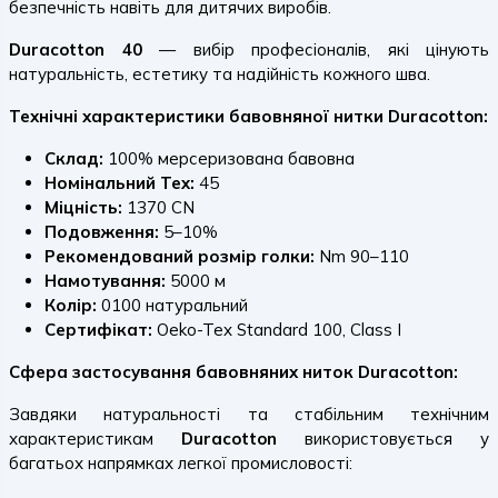
безпечність навіть для дитячих виробів.
Duracotton 40
— вибір професіоналів, які цінують
натуральність, естетику та надійність кожного шва.
Технічні характеристики бавовняної нитки Duracotton:
Склад:
100% мерсеризована бавовна
Номінальний Tex:
45
Міцність:
1370 CN
Подовження:
5–10%
Рекомендований розмір голки:
Nm 90–110
Намотування:
5000 м
Колір:
0100 натуральний
Сертифікат:
Oeko-Tex Standard 100, Class I
Сфера застосування бавовняних ниток Duracotton:
Завдяки натуральності та стабільним технічним
характеристикам
Duracotton
використовується у
багатьох напрямках легкої промисловості: