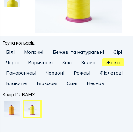
Група кольорів:
Білі
Молочні
Бежеві та натуральні
Сірі
Чорні
Коричневі
Хакі
Зелені
Жовті
Помаранчеві
Червоні
Рожеві
Фіолетові
Блакитні
Бірюзові
Сині
Неонові
Колір DURAFIX: