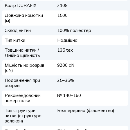
Колір DURAFIX
2108
Довжина намотки
1500
(м)
Склад нитки
100% поліестер
Тип нитки
Надміцна
Товщина нитки /
135 tex
Лінійна щільність
Міцність на розрив
9200 сN
(сN)
Подовження при
25–35%
розриві
Рекомендований
№ 140–160
номер голки
Тип структури
Безперервна (філаментна)
нитки (структура
волокон)