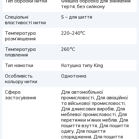
Тип обробки нитки
Фінішна обробка для зниження
тертя, без силікону
Спеціальні
S – для шиття
властивості нитки
Температура
220–240°C
розм’якшення
Температура
260 °C
плавлення
Тип намотки
Котушка типу King
Особливість
Однотонна
кольору нитки
Сфера
Для автомобільної
застосування
промисловості, Для авіаційної
та військової промисловості,
Для джинсових виробів, Для
меблевої промисловості, Для
перетяжки м’яких меблів, Для
пошиття взуття, Для пошиття
одягу, Для пошиття
спорядження, Для пошиття