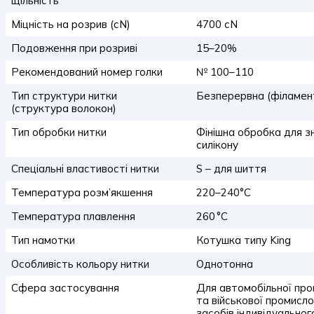
щільність
Міцність на розрив (сN)
4700 сN
Подовження при розриві
15–20%
Рекомендований номер голки
№ 100–110
Тип структури нитки
Безперервна (філамен
(структура волокон)
Тип обробки нитки
Фінішна обробка для з
силікону
Спеціальні властивості нитки
S – для шиття
Температура розм’якшення
220–240°C
Температура плавлення
260 °C
Тип намотки
Котушка типу King
Особливість кольору нитки
Однотонна
Сфера застосування
Для автомобільної пром
та військової промисло
засобів індивідуально