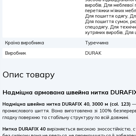
виробів, Для меблевої
перетяжки м’яких мебл
Для пошиття одягу, Д
Для пошиття сумок, рюк
спецодягу, Для техніч
хутряних виробів, Для 
Країна виробника
Туреччина
Виробник
DURAK
Опис товару
Надміцна армована швейна нитка DURAFIX 4
Надміцна швейна нитка DURAFIX 40, 3000 м (col. 123)
—
промислового шиття. Вона виготовлена зі 100% безперервно
гладку поверхню та стабільну структуру по всій довжині.
Нитка DURAFIX 40
вирізняється високою зносостійкістю, с
без силікону вона не рветься, не перекручується й забезпечу