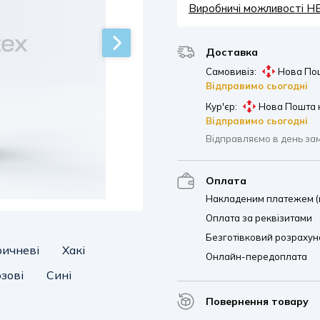
Виробничі можливості 
Доставка
Самовивіз:
Нова Пош
Відправимо сьогодні
Кур'єр:
Нова Пошта 
Відправимо сьогодні
Відправляємо в день за
Оплата
Накладеним платежем (п
Оплата за реквізитами
Безготівковий розрахуно
ричневі
Хакі
Онлайн-передоплата
зові
Сині
Повернення товару