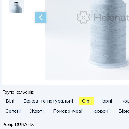
Група кольорів:
Білі
Бежеві та натуральні
Сірі
Чорні
Ко
Зелені
Жовті
Помаранчеві
Червоні
Бірю
Колір DURAFIX: