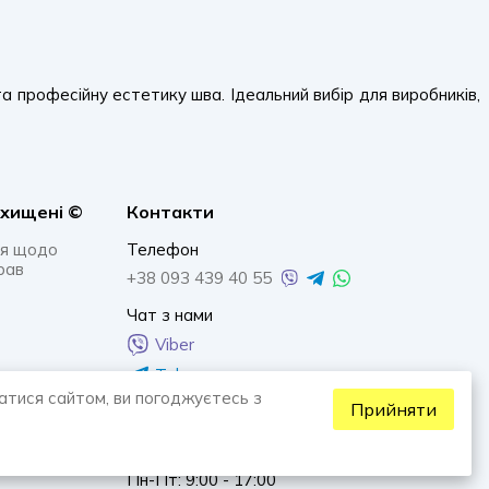
 та професійну естетику шва. Ідеальний вибір для виробників,
ахищенi ©
Контакти
я щодо
Телефон
рав
+38 093 439 40 55
Чат з нами
Viber
Telegram
атися сайтом, ви погоджуєтесь з
Whatsapp
Прийняти
Графік роботи
Пн-Пт: 9:00 - 17:00