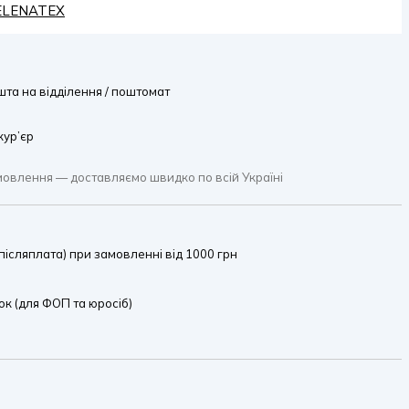
HELENATEX
та на відділення / поштомат
кур’єр
мовлення — доставляємо швидко по всій Україні
ісляплата) при замовленні від 1000 грн
к (для ФОП та юросіб)