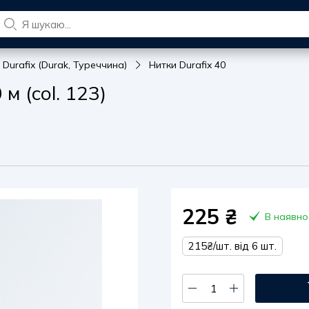
 Durafix (Durak, Туреччина)
Нитки Durafix 40
м (col. 123)
225
₴
В наявно
215₴/шт. від 6 шт.