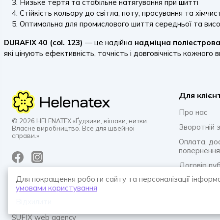
Низьке тертя та стабільне натягування при шитті
Стійкість кольору до світла, поту, прасування та хімчис
Оптимальна для промислового шиття середньої та висо
DURAFIX 40 (col. 123)
— це надійна
надміцна поліестрова
які цінують ефективність, точність і довговічність кожного в
Для клієн
Про нас
© 2026 HELENATEX «Ґудзики, вішаки, нитки.
Зворотній з
Власне виробництво. Все для швейної
справи.»
Оплата, до
повернення
Договір пу
Для покращення роботи сайту та персоналізації інформ
Політика к
умовами користування
Питання та 
Відхилити
SUFIX web agency