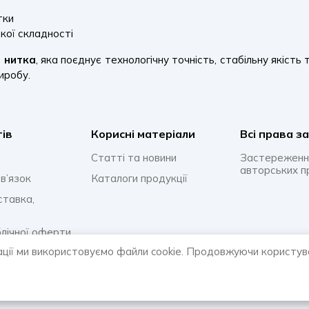
тки
кої складності
 нитка
, яка поєднує технологічну точність, стабільну якість
иробу.
тів
Корисні матеріали
Всi права з
Статті та новини
Застереженн
авторських п
в’язок
Каталоги продукції
ставка,
блічної оферти
ації ми використовуємо файли cookie. Продовжуючи користув
онфіденційності
відповіді