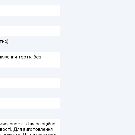
тна)
ниження тертя, без
исловості, Для авіаційної
вості, Для виготовлення
го захисту, Для джинсових