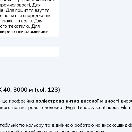
 промисловості, Для
ів, Для пошиття взуття,
ля пошиття спорядження,
заків та валіз, Для
ного текстилю, Для
шкіри та шкірзамінників
0, 3000 м (col. 123)
 це професійна
поліестрова нитка високої міцності
виро
го поліестрового волокна (High Tenacity Continuous Filame
табільністю кольору та відмінною роботою на високошвидкіс
є рівний, чистий шов навіть на щільних тканинах.