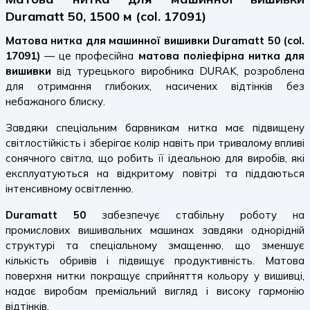
Duramatt 50, 1500 м (col. 17091)
Матова нитка для машинної вишивки Duramatt 50 (col.
17091)
— це професійна
матова поліефірна нитка для
вишивки
від турецького виробника DURAK, розроблена
для отримання глибоких, насичених відтінків без
небажаного блиску.
Завдяки спеціальним барвникам нитка має підвищену
світлостійкість і зберігає колір навіть при тривалому впливі
сонячного світла, що робить її ідеальною для виробів, які
експлуатуються на відкритому повітрі та піддаються
інтенсивному освітленню.
Duramatt 50
забезпечує стабільну роботу на
промислових вишивальних машинах завдяки однорідній
структурі та спеціальному змащенню, що зменшує
кількість обривів і підвищує продуктивність. Матова
поверхня нитки покращує сприйняття кольору у вишивці,
надає виробам преміальний вигляд і високу гармонію
відтінків.