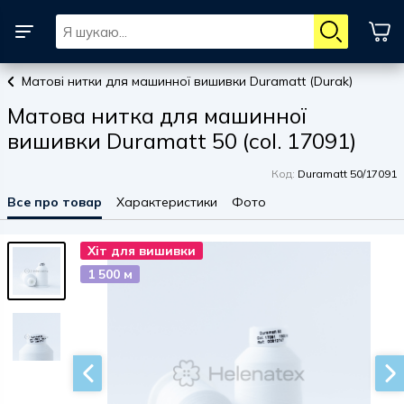
Матові нитки для машинної вишивки Duramatt (Durak)
Матова нитка для машинної
вишивки Duramatt 50 (col. 17091)
Код:
Duramatt 50/17091
Все про товар
Характеристики
Фото
Хіт для вишивки
Хіт для вишивки
1 500 м
1 500 м