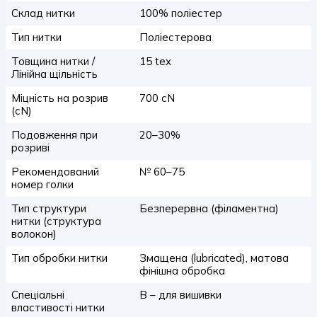
Склад нитки
100% поліестер
Тип нитки
Поліестерова
Товщина нитки /
15 tex
Лінійна щільність
Міцність на розрив
700 сN
(сN)
Подовження при
20–30%
розриві
Рекомендований
№ 60–75
номер голки
Тип структури
Безперервна (філаментна)
нитки (структура
волокон)
Тип обробки нитки
Змащена (lubricated), матова
фінішна обробка
Спеціальні
B – для вишивки
властивості нитки