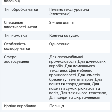
волокон)
Тип обробки нитки
Пневмотекстурована
(еластична)
Спеціальні
S – для шиття
властивості нитки
Тип намотки
Конічна котушка
Особливість
Однотонна
кольору нитки
Сфера
Для автомобільної
застосування
промисловості, Для джинсових
виробів, Для домашнього
текстилю, Для меблевої
промисловості, Для наметів,
брезенту, тентів, вітрил, Для
пошиття спорядження, Для
пошиття сумок, рюкзаків та
валіз, Для технічного текстилю,
Для шкіри та шкірзамінників
Країна виробника
Польща