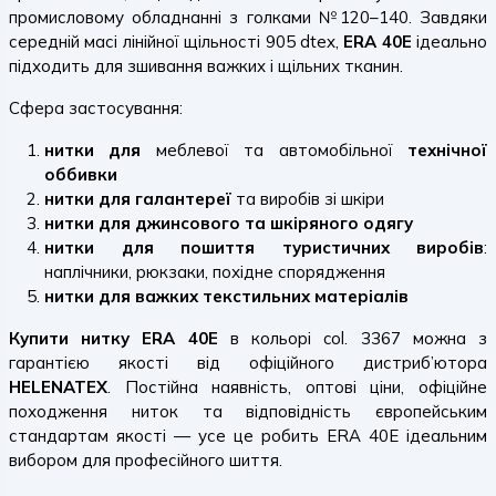
промисловому обладнанні з голками №120–140. Завдяки
середній масі лінійної щільності 905 dtex,
ERA 40E
ідеально
підходить для зшивання важких і щільних тканин.
Сфера застосування:
нитки для
меблевої та автомобільної
технічної
оббивки
нитки для галантереї
та виробів зі шкіри
нитки для джинсового та шкіряного одягу
нитки для пошиття туристичних виробів
:
наплічники, рюкзаки, похідне спорядження
нитки для важких текстильних матеріалів
Купити нитку ERA 40E
в кольорі col. 3367 можна з
гарантією якості від офіційного дистриб’ютора
HELENATEX
. Постійна наявність, оптові ціни, офіційне
походження ниток та відповідність європейським
стандартам якості — усе це робить ERA 40E ідеальним
вибором для професійного шиття.