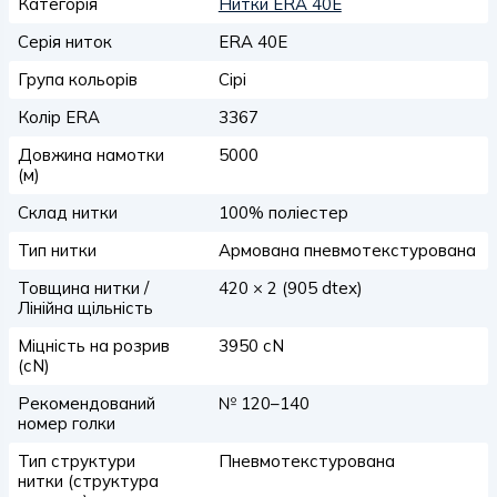
Категорія
Нитки ERA 40E
Серія ниток
ERA 40E
Група кольорів
Сірі
Колір ERA
3367
Довжина намотки
5000
(м)
Склад нитки
100% поліестер
Тип нитки
Армована пневмотекстурована
Товщина нитки /
420 × 2 (905 dtex)
Лінійна щільність
Міцність на розрив
3950 сN
(сN)
Рекомендований
№ 120–140
номер голки
Тип структури
Пневмотекстурована
нитки (структура