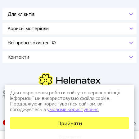
Для клієнтів
Корисні матеріали
Всi права захищенi ©
Контакти
© 2026 HELENATEX «Ґудзики, вішаки, нитки. Власне виробництво.
Для покращення роботи сайту та персоналізації
Все для швейної справи.»
інформації ми використовуємо файли cookie.
Продовжуючи користуватися сайтом, ви
погоджуєтесь з
умовами користування
SUFIX web agency
Прийняти
Відхилити