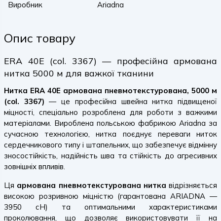
Виробник
Ariadna
Опис товару
ERA 40E (col. 3367) — професійна армована
нитка 5000 м для важкої тканини
Нитка ERA 40E армована пневмотекстурована, 5000 м
(col. 3367)
— це професійна швейна нитка підвищеної
міцності, спеціально розроблена для роботи з важкими
матеріалами. Вироблена польською фабрикою Ariadna за
сучасною технологією, нитка поєднує переваги ниток
сердечникового типу і штапельних, що забезпечує відмінну
зносостійкість, надійність шва та стійкість до агресивних
зовнішніх впливів.
Ця
армована пневмотекстурована нитка
відрізняється
високою розривною міцністю (гарантована ARIADNA —
3950 сН) та оптимальними характеристиками
проколювання, що дозволяє використовувати її на