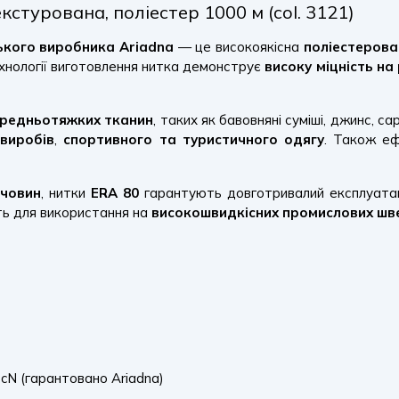
турована, поліестер 1000 м (col. 3121)
ького виробника Ariadna
— це високоякісна
поліестерова
хнології виготовлення нитка демонструє
високу міцність на
ередньотяжких тканин
, таких як бавовняні суміші, джинс, 
виробів
,
спортивного та туристичного одягу
. Також е
ечовин
, нитки
ERA 80
гарантують довготривалий експлуатац
ть для використання на
високошвидкісних промислових шв
cN (гарантовано Ariadna)