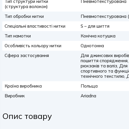
Тип структури нитки
Пневмотекстурована
(структура волокон)
Тип обробки нитки
Пневмотекстурована (
Спеціальні властивості нитки
S – для шиття
Тип намотки
Конічна котушка
Особливість кольору нитки
Однотонна
Сфера застосування
Для джинсових виробів
пошиття спорядження,
рюкзаків та валіз, Для
спортивного та функці
технічного текстилю, 
Країна виробника
Польща
Виробник
Ariadna
Опис товару