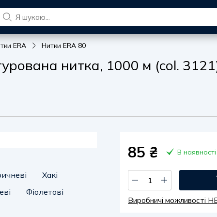
итки ERA
Нитки ERA 80
рована нитка, 1000 м (col. 3121
85
₴
В наявності
ричневі
Хакі
еві
Фіолетові
Виробничі можливості 