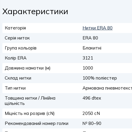
Характеристики
Категорія
Нитки ERA 80
Серія ниток
ERA 80
Група кольорів
Блакитні
Колір ERA
3121
Довжина намотки (м)
1000
Склад нитки
100% поліестер
Тип нитки
Армована пневмотекс
Товщина нитки / Лінійна
496 dtex
щільність
Міцність на розрив (сN)
2050 сN
Рекомендований номер голки
№ 80–90