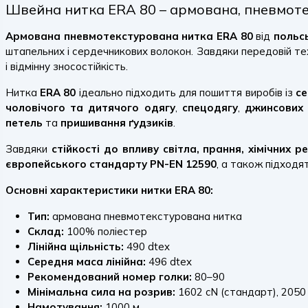
Швейна нитка ERA 80 – армована, пневмотекс
Армована пневмотекстурована нитка ERA 80
від
польс
штапельних і сердечникових волокон. Завдяки передовій те
і відмінну зносостійкість.
Нитка
ERA 80
ідеально підходить для пошиття виробів із
с
чоловічого та дитячого одягу
,
спецодягу
,
джинсових 
петель
та
пришивання ґудзиків
.
Завдяки
стійкості до впливу світла, прання, хімічних р
європейського стандарту PN-EN 12590
, а також підходя
Основні характеристики нитки ERA 80:
Тип:
армована пневмотекстурована нитка
Склад:
100% поліестер
Лінійна щільність:
490 dtex
Середня маса лінійна:
496 dtex
Рекомендований номер голки:
80–90
Мінімальна сила на розрив:
1602 cN (стандарт), 2050 
Намотування:
1000 м