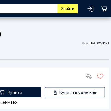
Знайти
)
Код:
ERA80/1/3121
Купити
Купити в один клік
HELENATEX