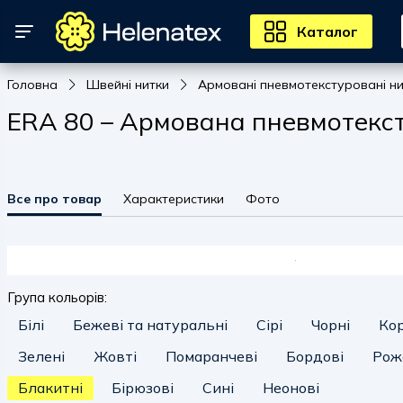
Каталог
Головна
Швейні нитки
Армовані пневмотекстуровані н
ERA 80 – Армована пневмотексту
Все про товар
Характеристики
Фото
Група кольорів:
Білі
Бежеві та натуральні
Сірі
Чорні
Ко
Зелені
Жовті
Помаранчеві
Бордові
Рож
Блакитні
Бірюзові
Сині
Неонові