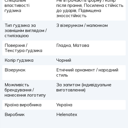
Спеціальні
Не втрачають форму / колір
властивості
після прання, Посилена стійкість
ґудзика
до ударів, Підвищена
зносостійкість
Тип ґудзика за
З візерунком / малюнком
зовнішнім виглядом /
стилізацією
Поверхня /
Гладка, Матова
Текстура ґудзика
Колір ґудзика
Чорний
Візерунок
Етнічний орнамент / народний
стиль
Можливість
За запитом (індивідуальне
брендування /
виготовлення)
нанесення логотипу
Країна виробника
Україна
Виробник
Helenatex