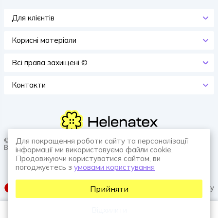
Для клієнтів
Корисні матеріали
Всi права захищенi ©
Контакти
© 2026 HELENATEX «Ґудзики, вішаки, нитки. Власне виробництво.
Для покращення роботи сайту та персоналізації
Все для швейної справи.»
інформації ми використовуємо файли cookie.
Продовжуючи користуватися сайтом, ви
погоджуєтесь з
умовами користування
SUFIX web agency
Прийняти
Відхилити