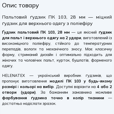
Опис товару
Пальтовий ґудзик ПК 103, 28 мм — міцний
ґудзик для верхнього одягу з поліефіру
Ґудзик пальтовий ПК 103, 28 мм
— це якісний
ґудзик
для пальт і верхнього одягу на 2 удари
, виготовлений із
високоміцного поліефіру, стійкого до температурних
перепадів, вологи та механічного зносу. Має класичну
форму, стриманий дизайн і оптимально підходить для
жіночих та чоловічих пальт, курток, бушлатів, форменого
одягу.
HELENATEX — український виробник ґудзиків, що
пропонує виготовлення
моделі ПК 103 у будь-якому
розмірі
і
кольорі на вибір
. Доступні варіанти на
4 або 2
отвори (удари)
. За бажанням замовника можливе
фарбування ґудзика точно в колір тканини
—
достатньо надіслати зразок.