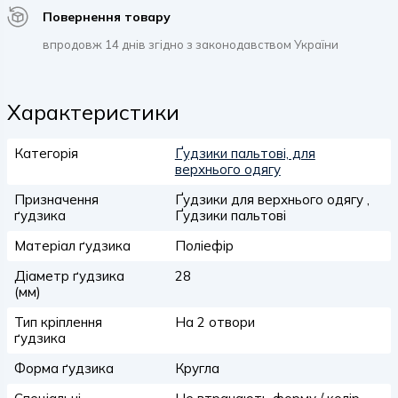
Повернення товару
впродовж 14 днів згідно з законодавством України
Характеристики
Категорія
Ґудзики пальтові, для
верхнього одягу
Призначення
Ґудзики для верхнього одягу ,
ґудзика
Ґудзики пальтові
Матеріал ґудзика
Поліефір
Діаметр ґудзика
28
(мм)
Тип кріплення
На 2 отвори
ґудзика
Форма ґудзика
Кругла