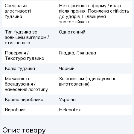
Спеціальні
Не втрачають форму / колір
властивості
після прання, Посилена стійкість
ґудзика
до ударів, Підвищена
зносостійкість
Тип ґудзика за
Однотонний
зовнішнім виглядом /
стилізацією
Поверхня /
Гладка, Глянцева
Текстура ґудзика
Колір ґудзика
Чорний
Можливість
За запитом (індивідуальне
брендування /
виготовлення)
нанесення логотипу
Країна виробника
Україна
Виробник
Helenatex
Опис товару