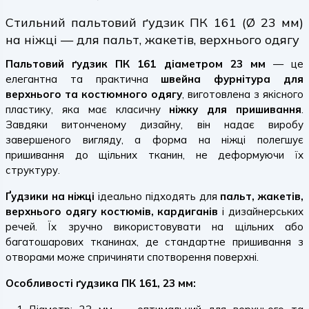
Стильний пальтовий ґудзик ПК 161 (Ø 23 мм)
на ніжці — для пальт, жакетів, верхнього одягу
Пальтовий ґудзик ПК 161 діаметром 23 мм
— це
елегантна та практична
швейна фурнітура для
верхнього та костюмного одягу
, виготовлена з якісного
пластику, яка має класичну
ніжку для пришивання
.
Завдяки витонченому дизайну, він надає виробу
завершеного вигляду, а форма на ніжці полегшує
пришивання до щільних тканин, не деформуючи їх
структуру.
Ґудзики на ніжці
ідеально підходять для
пальт, жакетів,
верхнього одягу костюмів, кардиганів
і дизайнерських
речей. Їх зручно використовувати на щільних або
багатошарових тканинах, де стандартне пришивання з
отворами може спричиняти спотворення поверхні.
Особливості ґудзика ПК 161, 23 мм: