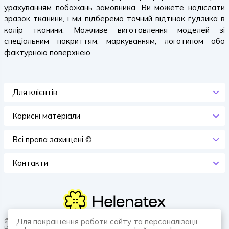
урахуванням побажань замовника. Ви можете надіслати
зразок тканини, і ми підберемо точний відтінок ґудзика в
колір тканини. Можливе виготовлення моделей зі
спеціальним покриттям, маркуванням, логотипом або
фактурною поверхнею.
Для клієнтів
Корисні матеріали
Всi права захищенi ©
Контакти
© 2026 HELENATEX «Ґудзики, вішаки, нитки. Власне виробництво.
Для покращення роботи сайту та персоналізації
Все для швейної справи.»