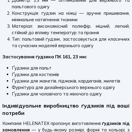
Діаметр: 23 мм — оптимальний для верхнього та
пальтового одягу
Конструкція: ґудзик на ніжці — зручне пришивання,
мінімальне натягнення тканини
Матеріал: високоякісний поліефір, міцний, легкий,
стійкий до впливу температур та прання
Тип: пальтовий ґудзик, застосовується для класичних
та сучасних моделей верхнього одягу
Застосування ґудзика ПК 161, 23 мм:
Ґудзики для пальт
Ґудзики для костюмів
Ґудзики для жакетів, піджаків, кардиганів, жилетів
Фурнітура для дизайнерського верхнього одягу
Ґудзики для чоловічого та жіночого одягу
Індивідуальне виробництво ґудзиків під ваші
потреби
Компанія HELENATEX пропонує виготовлення
ґудзиків під
замовлення
— у будь-якому розмірі, формі та кольорі, з