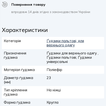
Повернення товару
впродовж 14 днів згідно з законодавством України
Характеристики
Категорія
Ґудзики пальтові, для
верхнього одягу
Призначення
Ґудзики для верхнього одягу ,
ґудзика
Ґудзики пальтові, Ґудзики
універсальні
Матеріал ґудзика
Поліефір
Діаметр ґудзика
23
(мм)
Тип кріплення
На ніжці
ґудзика
Форма ґудзика
Кругла