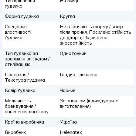
Тип кріплення
На ніжці
ґудзика
Форма ґудзика
Кругла
Спеціальні
Не втрачають форму / колір
властивості
після прання, Посилена стійкість
ґудзика
до ударів, Підвищена
зносостійкість
Тип ґудзика за
Однотонний
зовнішнім виглядом /
стилізацією
Поверхня /
Гладка, Глянцева
Текстура ґудзика
Колір ґудзика
Чорний
Можливість
За запитом (індивідуальне
брендування /
виготовлення)
нанесення логотипу
Країна виробника
Україна
Виробник
Helenatex