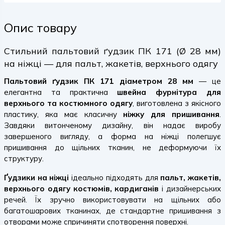
Опис товару
Стильний пальтовий ґудзик ПК 171 (Ø 28 мм)
на ніжці — для пальт, жакетів, верхнього одягу
Пальтовий ґудзик ПК 171 діаметром 28 мм
— це
елегантна та практична
швейна фурнітура для
верхнього та костюмного одягу
, виготовлена з якісного
пластику, яка має класичну
ніжку для пришивання
.
Завдяки витонченому дизайну, він надає виробу
завершеного вигляду, а форма на ніжці полегшує
пришивання до щільних тканин, не деформуючи їх
структуру.
Ґудзики на ніжці
ідеально підходять для
пальт, жакетів,
верхнього одягу костюмів, кардиганів
і дизайнерських
речей. Їх зручно використовувати на щільних або
багатошарових тканинах, де стандартне пришивання з
отворами може спричиняти спотворення поверхні.