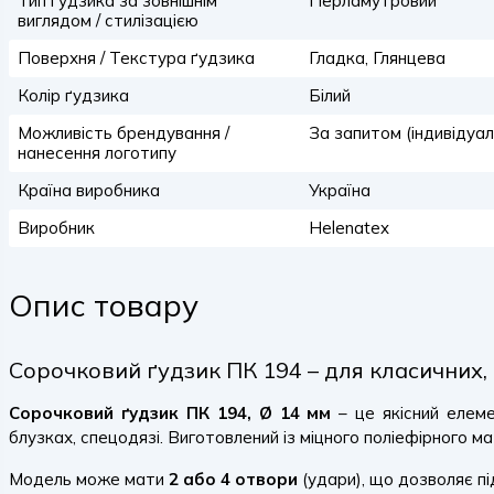
Тип ґудзика за зовнішнім
Перламутровий
виглядом / стилізацією
Поверхня / Текстура ґудзика
Гладка, Глянцева
Колір ґудзика
Білий
Можливість брендування /
За запитом (індивідуа
нанесення логотипу
Країна виробника
Україна
Виробник
Helenatex
Опис товару
Сорочковий ґудзик ПК 194 – для класичних,
Сорочковий ґудзик ПК 194, Ø 14 мм
– це якісний елем
блузках, спецодязі. Виготовлений із міцного поліефірного ма
Модель може мати
2 або 4 отвори
(удари), що дозволяє пі