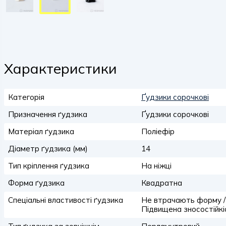
Характеристики
Категорія
Ґудзики сорочкові
Призначення ґудзика
Ґудзики сорочкові
Матеріал ґудзика
Поліефір
Діаметр ґудзика (мм)
14
Тип кріплення ґудзика
На ніжці
Форма ґудзика
Квадратна
Спеціальні властивості ґудзика
Не втрачають форму / к
Підвищена зносостійкі