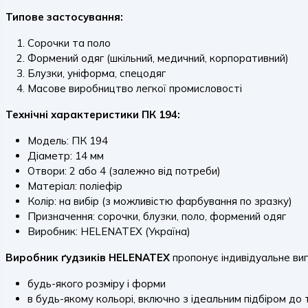
Типове застосування:
Сорочки та поло
Формений одяг (шкільний, медичний, корпоративний)
Блузки, уніформа, спецодяг
Масове виробництво легкої промисловості
Технічні характеристики ПК 194:
Модель: ПК 194
Діаметр: 14 мм
Отвори: 2 або 4 (залежно від потреби)
Матеріал: поліефір
Колір: на вибір (з можливістю фарбування по зразку)
Призначення: сорочки, блузки, поло, формений одяг
Виробник: HELENATEX (Україна)
Виробник ґудзиків HELENATEX
пропонує індивідуальне виг
будь-якого розміру і форми
в будь-якому кольорі, включно з ідеальним підбіром до