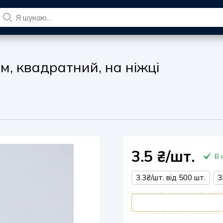
м, квадратний, на ніжці
3.5
₴/шт.
В 
3.3₴/шт. від 500 шт.
3