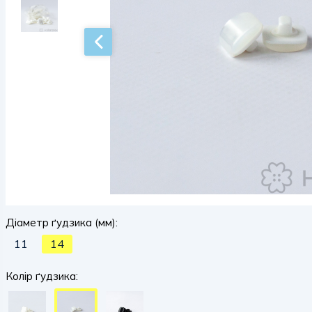
Діаметр ґудзика (мм):
11
14
Колір ґудзика: