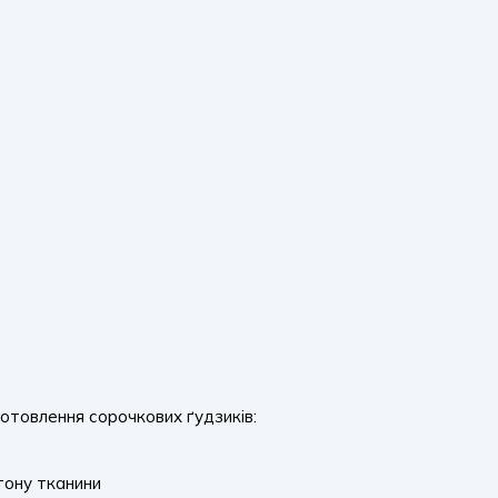
отовлення сорочкових ґудзиків:
 тону тканини