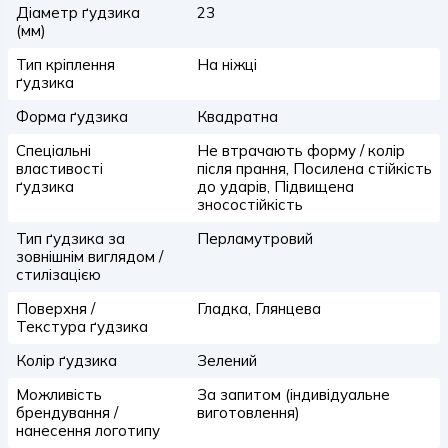
Діаметр ґудзика
23
(мм)
Тип кріплення
На ніжці
ґудзика
Форма ґудзика
Квадратна
Спеціальні
Не втрачають форму / колір
властивості
після прання, Посилена стійкість
ґудзика
до ударів, Підвищена
зносостійкість
Тип ґудзика за
Перламутровий
зовнішнім виглядом /
стилізацією
Поверхня /
Гладка, Глянцева
Текстура ґудзика
Колір ґудзика
Зелений
Можливість
За запитом (індивідуальне
брендування /
виготовлення)
нанесення логотипу