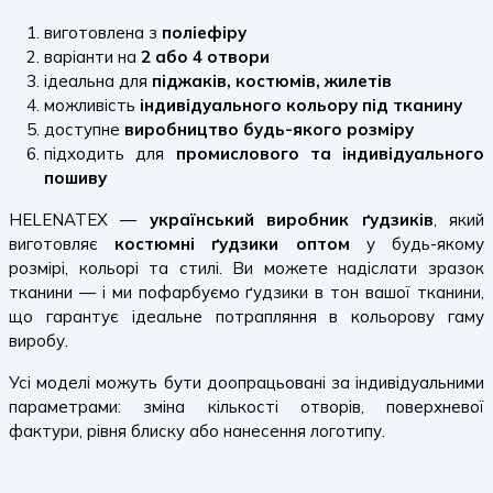
виготовлена з
поліефіру
варіанти на
2 або 4 отвори
ідеальна для
піджаків, костюмів, жилетів
можливість
індивідуального кольору під тканину
доступне
виробництво будь-якого розміру
підходить для
промислового та індивідуального
пошиву
HELENATEX —
український виробник ґудзиків
, який
виготовляє
костюмні ґудзики оптом
у будь-якому
розмірі, кольорі та стилі. Ви можете надіслати зразок
тканини — і ми пофарбуємо ґудзики в тон вашої тканини,
що гарантує ідеальне потрапляння в кольорову гаму
виробу.
Усі моделі можуть бути доопрацьовані за індивідуальними
параметрами: зміна кількості отворів, поверхневої
фактури, рівня блиску або нанесення логотипу.