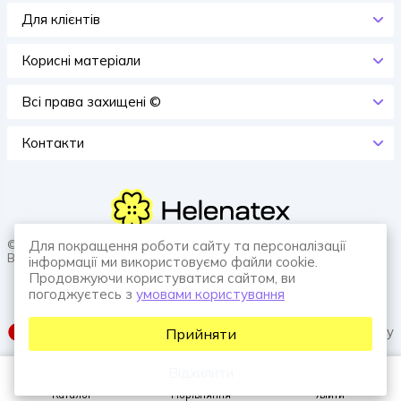
Для клієнтів
Корисні матеріали
Всi права захищенi ©
Контакти
© 2026 HELENATEX «Ґудзики, вішаки, нитки. Власне виробництво.
Для покращення роботи сайту та персоналізації
Все для швейної справи.»
інформації ми використовуємо файли cookie.
Продовжуючи користуватися сайтом, ви
погоджуєтесь з
умовами користування
SUFIX web agency
Прийняти
Відхилити
Каталог
Порівняння
Увійти