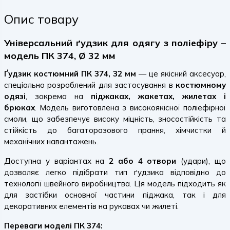
Опис товару
Універсальний ґудзик для одягу з поліефіру –
модель ПК 374, Ø 32 мм
Ґудзик костюмний ПК 374, 32 мм
— це якісний аксесуар,
спеціально розроблений для застосування в
костюмному
одязі
, зокрема на
піджаках, жакетах, жилетах і
брюках
. Модель виготовлена з високоякісної поліефірної
смоли, що забезпечує високу міцність, зносостійкість та
стійкість до багаторазового прання, хімчистки й
механічних навантажень.
Доступна у варіантах на
2 або 4 отвори
(удари), що
дозволяє легко підібрати тип ґудзика відповідно до
технології швейного виробництва. Ця модель підходить як
для застібки основної частини піджака, так і для
декоративних елементів на рукавах чи жилеті.
Переваги моделі ПК 374: