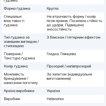
ґудзика
Форма ґудзика
Кругла
Спеціальні
Не втрачають форму / колір
властивості
після прання, Посилена стійкість
ґудзика
до ударів, Підвищена
зносостійкість
Тип ґудзика за
З блиском / глітерним ефектом
зовнішнім виглядом /
стилізацією
Поверхня /
Гладка, Глянцева
Текстура ґудзика
Колір ґудзика
Прозорий / напівпрозорий
Можливість
За запитом (індивідуальне
брендування /
виготовлення)
нанесення логотипу
Країна виробника
Україна
Виробник
Helenatex