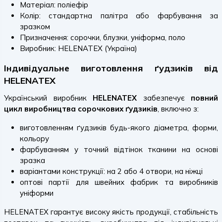
Матеріал: поліефір
Колір: стандартна палітра або фарбування за
зразком
Призначення: сорочки, блузки, уніформа, поло
Виробник: HELENATEX (Україна)
Індивідуальне виготовлення ґудзиків від
HELENATEX
Український виробник
HELENATEX
забезпечує
повний
цикл виробництва сорочкових ґудзиків
, включно з:
виготовленням ґудзиків будь-якого діаметра, форми,
кольору
фарбуванням у точний відтінок тканини на основі
зразка
варіантами конструкції: на 2 або 4 отвори, на ніжці
оптові партії для швейних фабрик та виробників
уніформи
HELENATEX гарантує високу якість продукції, стабільність