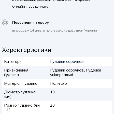
Онлайн-передоплата
Повернення товару
впродовж 14 днів згідно з законодавством України
Характеристики
Категорія
Ґудзики сорочкові
Призначення
Ґудзики сорочкові, Ґудзики
ґудзика
універсальні
Матеріал ґудзика
Поліефір
Діаметр ґудзика
13
(мм)
Розмір ґудзика (лінії
20
– L)