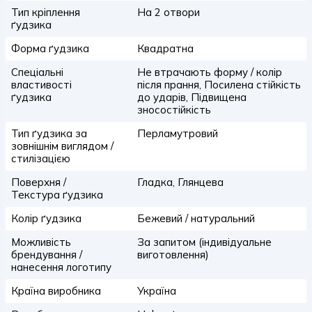
Тип кріплення
На 2 отвори
ґудзика
Форма ґудзика
Квадратна
Спеціальні
Не втрачають форму / колір
властивості
після прання, Посилена стійкість
ґудзика
до ударів, Підвищена
зносостійкість
Тип ґудзика за
Перламутровий
зовнішнім виглядом /
стилізацією
Поверхня /
Гладка, Глянцева
Текстура ґудзика
Колір ґудзика
Бежевий / натуральний
Можливість
За запитом (індивідуальне
брендування /
виготовлення)
нанесення логотипу
Країна виробника
Україна