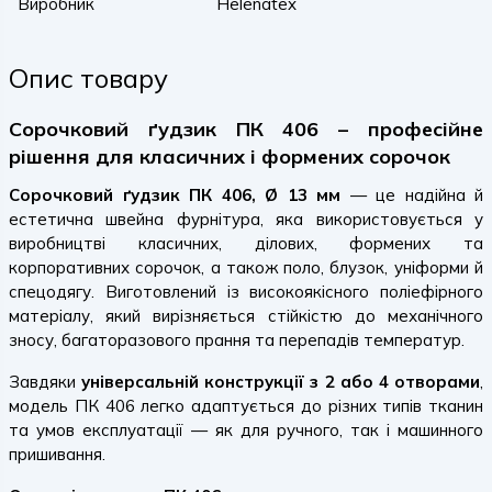
Виробник
Helenatex
Опис товару
Сорочковий ґудзик ПК 406 – професійне
рішення для класичних і формених сорочок
Сорочковий ґудзик ПК 406, Ø 13 мм
— це надійна й
естетична швейна фурнітура, яка використовується у
виробництві класичних, ділових, формених та
корпоративних сорочок, а також поло, блузок, уніформи й
спецодягу. Виготовлений із високоякісного поліефірного
матеріалу, який вирізняється стійкістю до механічного
зносу, багаторазового прання та перепадів температур.
Завдяки
універсальній конструкції з 2 або 4 отворами
,
модель ПК 406 легко адаптується до різних типів тканин
та умов експлуатації — як для ручного, так і машинного
пришивання.