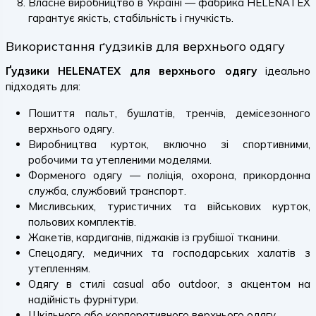
Власне виробництво в Україні — фабрика HELENATEX
гарантує якість, стабільність і гнучкість.
Використання ґудзиків для верхнього одягу
Ґудзики HELENATEX для верхнього одягу
ідеально
підходять для:
Пошиття пальт, бушлатів, тренчів, демісезонного
верхнього одягу.
Виробництва курток, включно зі спортивними,
робочими та утепленими моделями.
Форменого одягу — поліція, охорона, прикордонна
служба, службовий транспорт.
Мисливських, туристичних та військових курток,
польових комплектів.
Жакетів, кардиганів, піджаків із грубішої тканини.
Спецодягу, медичних та господарських халатів з
утепленням.
Одягу в стилі casual або outdoor, з акцентом на
надійність фурнітури.
Шкільного або корпоративного верхнього одягу.