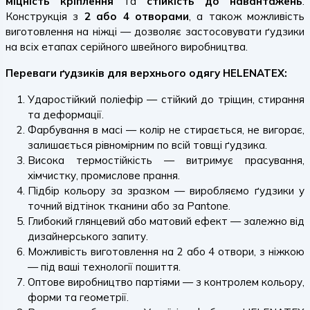
міцність кріплення
та
стійкість до навантажень
.
Конструкція з
2 або 4 отворами
, а також можливість
виготовлення на ніжці — дозволяє застосовувати ґудзики
на всіх етапах серійного швейного виробництва.
Переваги ґудзиків для верхнього одягу HELENATEX:
Ударостійкий поліефір — стійкий до тріщин, стирання
та деформації.
Фарбування в масі — колір не стирається, не вигорає,
залишається рівномірним по всій товщі ґудзика.
Висока термостійкість — витримує прасування,
хімчистку, промислове прання.
Підбір кольору за зразком — виробляємо ґудзики у
точний відтінок тканини або за Pantone.
Глибокий глянцевий або матовий ефект — залежно від
дизайнерського запиту.
Можливість виготовлення на 2 або 4 отвори, з ніжкою
— під ваші технології пошиття.
Оптове виробництво партіями — з контролем кольору,
форми та геометрії.