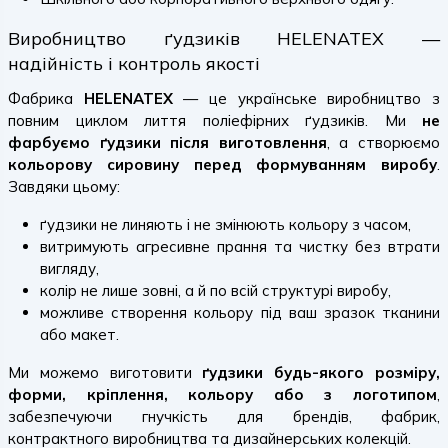
Виробництво ґудзиків HELENATEX —
надійність і контроль якості
Фабрика
HELENATEX
— це українське виробництво з
повним циклом лиття поліефірних ґудзиків. Ми
не
фарбуємо ґудзики після виготовлення
, а створюємо
кольорову сировину перед формуванням виробу
.
Завдяки цьому:
ґудзики не линяють і не змінюють кольору з часом,
витримують агресивне прання та чистку без втрати
вигляду,
колір не лише зовні, а й по всій структурі виробу,
можливе створення кольору під ваш зразок тканини
або макет.
Ми можемо виготовити
ґудзики будь-якого розміру,
форми, кріплення, кольору або з логотипом
,
забезпечуючи гнучкість для брендів, фабрик,
контрактного виробництва та дизайнерських колекцій.