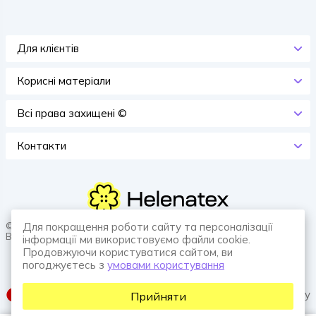
Для клієнтів
Корисні матеріали
Всi права захищенi ©
Контакти
© 2026 HELENATEX «Ґудзики, вішаки, нитки. Власне виробництво.
Для покращення роботи сайту та персоналізації
Все для швейної справи.»
інформації ми використовуємо файли cookie.
Продовжуючи користуватися сайтом, ви
погоджуєтесь з
умовами користування
SUFIX web agency
Прийняти