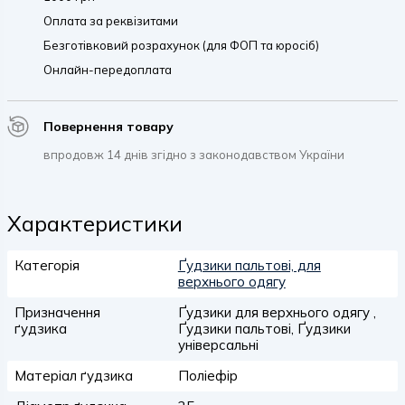
Оплата за реквізитами
Безготівковий розрахунок (для ФОП та юросіб)
Онлайн-передоплата
Повернення товару
впродовж 14 днів згідно з законодавством України
Характеристики
Категорія
Ґудзики пальтові, для
верхнього одягу
Призначення
Ґудзики для верхнього одягу ,
ґудзика
Ґудзики пальтові, Ґудзики
універсальні
Матеріал ґудзика
Поліефір