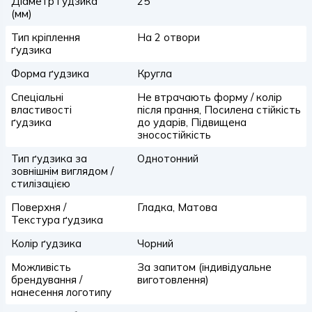
Діаметр ґудзика
25
(мм)
Тип кріплення
На 2 отвори
ґудзика
Форма ґудзика
Кругла
Спеціальні
Не втрачають форму / колір
властивості
після прання, Посилена стійкість
ґудзика
до ударів, Підвищена
зносостійкість
Тип ґудзика за
Однотонний
зовнішнім виглядом /
стилізацією
Поверхня /
Гладка, Матова
Текстура ґудзика
Колір ґудзика
Чорний
Можливість
За запитом (індивідуальне
брендування /
виготовлення)
нанесення логотипу