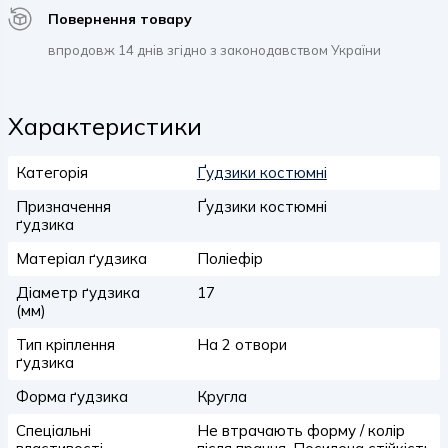
Повернення товару
впродовж 14 днів згідно з законодавством України
Характеристики
Категорія
Ґудзики костюмні
Призначення
Ґудзики костюмні
ґудзика
Матеріал ґудзика
Поліефір
Діаметр ґудзика
17
(мм)
Тип кріплення
На 2 отвори
ґудзика
Форма ґудзика
Кругла
Спеціальні
Не втрачають форму / колір