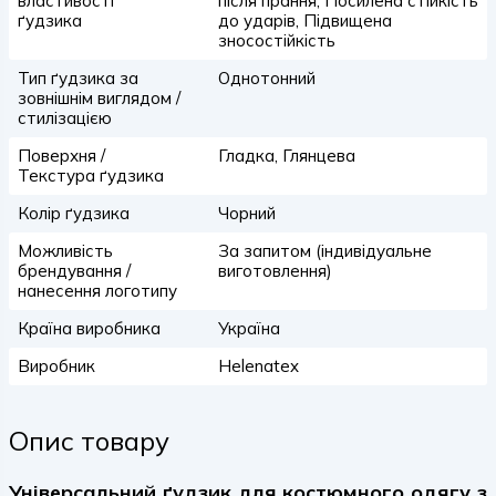
властивості
після прання, Посилена стійкість
ґудзика
до ударів, Підвищена
зносостійкість
Тип ґудзика за
Однотонний
зовнішнім виглядом /
стилізацією
Поверхня /
Гладка, Глянцева
Текстура ґудзика
Колір ґудзика
Чорний
Можливість
За запитом (індивідуальне
брендування /
виготовлення)
нанесення логотипу
Країна виробника
Україна
Виробник
Helenatex
Опис товару
Універсальний ґудзик для костюмного одягу з