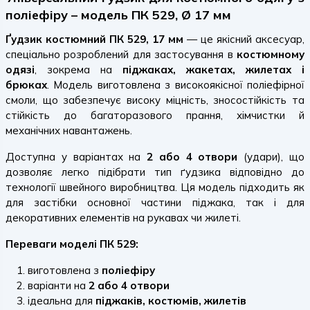
поліефіру – модель ПК 529, Ø 17 мм
Ґудзик костюмний ПК 529, 17 мм
— це якісний аксесуар,
спеціально розроблений для застосування в
костюмному
одязі
, зокрема на
піджаках, жакетах, жилетах і
брюках
. Модель виготовлена з високоякісної поліефірної
смоли, що забезпечує високу міцність, зносостійкість та
стійкість до багаторазового прання, хімчистки й
механічних навантажень.
Доступна у варіантах на
2 або 4 отвори
(удари), що
дозволяє легко підібрати тип ґудзика відповідно до
технології швейного виробництва. Ця модель підходить як
для застібки основної частини піджака, так і для
декоративних елементів на рукавах чи жилеті.
Переваги моделі ПК 529:
виготовлена з
поліефіру
варіанти на
2 або 4 отвори
ідеальна для
піджаків, костюмів, жилетів