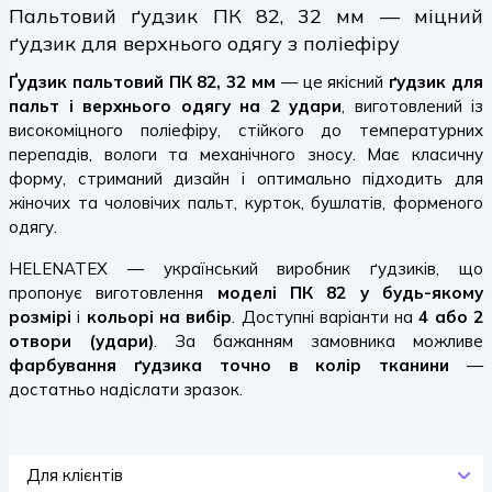
Пальтовий ґудзик ПК 82, 32 мм — міцний
ґудзик для верхнього одягу з поліефіру
Ґудзик пальтовий ПК 82, 32 мм
— це якісний
ґудзик для
пальт і верхнього одягу на 2 удари
, виготовлений із
високоміцного поліефіру, стійкого до температурних
перепадів, вологи та механічного зносу. Має класичну
форму, стриманий дизайн і оптимально підходить для
жіночих та чоловічих пальт, курток, бушлатів, форменого
одягу.
HELENATEX — український виробник ґудзиків, що
пропонує виготовлення
моделі ПК 82 у будь-якому
розмірі
і
кольорі на вибір
. Доступні варіанти на
4 або 2
отвори (удари)
. За бажанням замовника можливе
фарбування ґудзика точно в колір тканини
—
достатньо надіслати зразок.
Для клієнтів