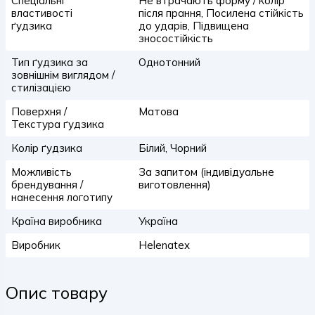
Спеціальні
Не втрачають форму / колір
властивості
після прання, Посилена стійкість
ґудзика
до ударів, Підвищена
зносостійкість
Тип ґудзика за
Однотонний
зовнішнім виглядом /
стилізацією
Поверхня /
Матова
Текстура ґудзика
Колір ґудзика
Білий, Чорний
Можливість
За запитом (індивідуальне
брендування /
виготовлення)
нанесення логотипу
Країна виробника
Україна
Виробник
Helenatex
Опис товару