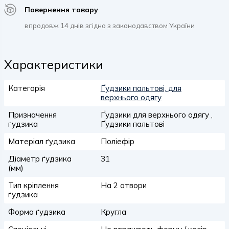
Повернення товару
впродовж 14 днів згідно з законодавством України
Характеристики
Категорія
Ґудзики пальтові, для
верхнього одягу
Призначення
Ґудзики для верхнього одягу ,
ґудзика
Ґудзики пальтові
Матеріал ґудзика
Поліефір
Діаметр ґудзика
31
(мм)
Тип кріплення
На 2 отвори
ґудзика
Форма ґудзика
Кругла