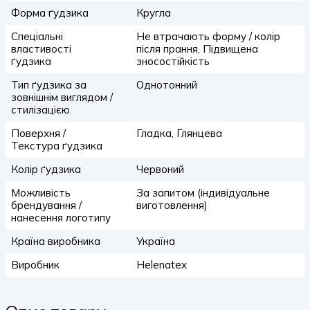
Форма ґудзика
Кругла
Спеціальні
Не втрачають форму / колір
властивості
після прання, Підвищена
ґудзика
зносостійкість
Тип ґудзика за
Однотонний
зовнішнім виглядом /
стилізацією
Поверхня /
Гладка, Глянцева
Текстура ґудзика
Колір ґудзика
Червоний
Можливість
За запитом (індивідуальне
брендування /
виготовлення)
нанесення логотипу
Країна виробника
Україна
Виробник
Helenatex