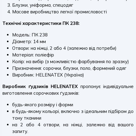
Блузки, уніформа, спецодяг
Масове виробництво легкої промисловості
Технічні характеристики ПК 238:
Модель: ПК 238
Діаметр: 14 мм
Отвори: на ніжці, 2 або 4 (залежно від потреби)
Матеріал: поліефір
Колір: на вибір (з можливістю фарбування по зразку)
Призначення: сорочки, блузки, поло, формений одяг
Виробник: HELENATEX (Україна)
Виробник ґудзиків HELENATEX
пропонує індивідуальне
виготовлення сорочкових ґудзиків:
будь-якого розміру і форми
в будь-якому кольорі, включно з ідеальним підбіром до
тону тканини
на 2 або 4 отвори, на ніжці, залежно від вашого
запиту.