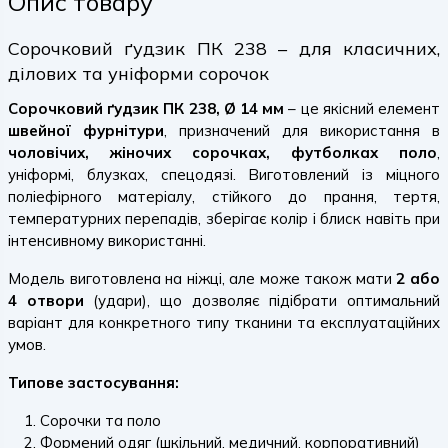
Опис товару
Сорочковий ґудзик ПК 238 – для класичних,
ділових та уніформи сорочок
Сорочковий ґудзик ПК 238, Ø 14 мм
– це якісний елемент
швейної фурнітури
, призначений для використання в
чоловічих, жіночих сорочках, футболках поло
,
уніформі, блузках, спецодязі. Виготовлений із міцного
поліефірного матеріалу, стійкого до прання, тертя,
температурних перепадів, зберігає колір і блиск навіть при
інтенсивному використанні.
Модель виготовлена на ніжці, але може також мати
2 або
4 отвори
(удари), що дозволяє підібрати оптимальний
варіант для конкретного типу тканини та експлуатаційних
умов.
Типове застосування:
Сорочки та поло
Формений одяг (шкільний, медичний, корпоративний)