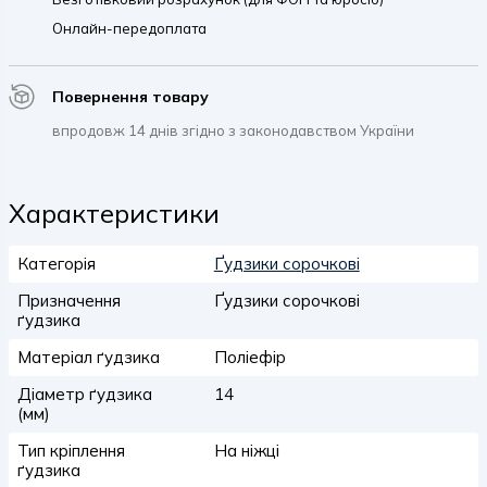
Онлайн-передоплата
Повернення товару
впродовж 14 днів згідно з законодавством України
Характеристики
Категорія
Ґудзики сорочкові
Призначення
Ґудзики сорочкові
ґудзика
Матеріал ґудзика
Поліефір
Діаметр ґудзика
14
(мм)
Тип кріплення
На ніжці
ґудзика