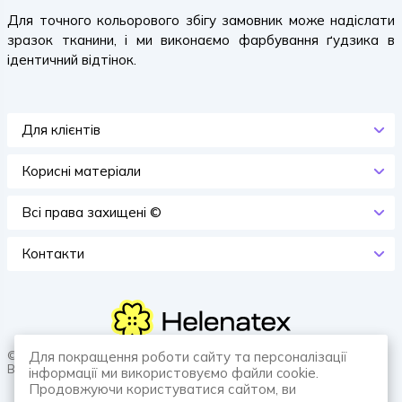
Для точного кольорового збігу замовник може надіслати
зразок тканини, і ми виконаємо фарбування ґудзика в
ідентичний відтінок.
Для клієнтів
Корисні матеріали
Всi права захищенi ©
Контакти
© 2026 HELENATEX «Ґудзики, вішаки, нитки. Власне виробництво.
Для покращення роботи сайту та персоналізації
Все для швейної справи.»
інформації ми використовуємо файли cookie.
Продовжуючи користуватися сайтом, ви