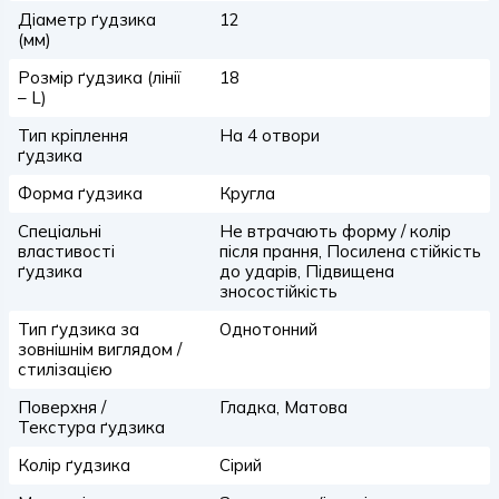
Діаметр ґудзика
12
(мм)
Розмір ґудзика (лінії
18
– L)
Тип кріплення
На 4 отвори
ґудзика
Форма ґудзика
Кругла
Спеціальні
Не втрачають форму / колір
властивості
після прання, Посилена стійкість
ґудзика
до ударів, Підвищена
зносостійкість
Тип ґудзика за
Однотонний
зовнішнім виглядом /
стилізацією
Поверхня /
Гладка, Матова
Текстура ґудзика
Колір ґудзика
Сірий