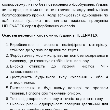
кольоровому литтю без поверхневого фарбування, ґудзик
не вигоряє, не тьмяніє та не втрачає вигляду навіть після
багаторазового прання. Колір залишається однорідним по
всій товщі ґудзика, що вигідно вирізняє продукцію
HELENATEX серед фарбованих аналогів.
Основні переваги костюмних ґудзиків HELENATEX:
Виробництво з якісного поліефірного матеріалу,
стійкого до ударів, подряпин та тертя.
Фарбування у масі – колір вводиться безпосередньо в
сировину, що гарантує стабільність кольору.
Висока стійкість до прання, чистки, УФ-
випромінювання.
Доступність будь-якого типу кріплення: 2 або 4
отвори, ніжка.
Виготовлення в будь-якому кольорі за зразком
тканини, Pantone або технічним описом.
Точне відтворення кольору з точністю до напівтону.
Високий рівень однорідності поверхні, ідеальний для
масового швейного виробництва.