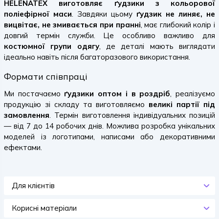
HELENATEX виготовляє ґудзики з кольорової
поліефірної маси
. Завдяки цьому
ґудзик не линяє, не
вицвітає, не змивається при пранні
, має глибокий колір і
довгий термін служби. Це особливо важливо для
костюмної групи одягу
, де деталі мають виглядати
ідеально навіть після багаторазового використання.
Формати співпраці
Ми постачаємо
ґудзики оптом і в роздріб
, реалізуємо
продукцію зі складу та виготовляємо
великі партії під
замовлення
. Термін виготовлення індивідуальних позицій
— від 7 до 14 робочих днів. Можлива розробка унікальних
моделей із логотипами, написами або декоративними
ефектами.
Для клієнтів
Корисні матеріали