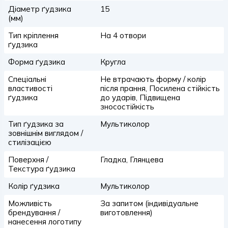
Діаметр ґудзика
15
(мм)
Тип кріплення
На 4 отвори
ґудзика
Форма ґудзика
Кругла
Спеціальні
Не втрачають форму / колір
властивості
після прання, Посилена стійкість
ґудзика
до ударів, Підвищена
зносостійкість
Тип ґудзика за
Мультиколор
зовнішнім виглядом /
стилізацією
Поверхня /
Гладка, Глянцева
Текстура ґудзика
Колір ґудзика
Мультиколор
Можливість
За запитом (індивідуальне
брендування /
виготовлення)
нанесення логотипу