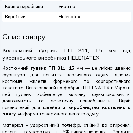
Країна виробника
Україна
Виробник
Helenatex
Опис товару
Костюмний ґудзик ПП 811, 15 мм від
українського виробника HELENATEX
Костюмний ґудзик ПП 811, 15 мм
— це якісна швейна
фурнітура для пошиття класичного одягу, ділових
костюмів, жилетів, форменого та корпоративного
текстилю. Виготовлений на фабриці HELENATEX в Україні,
цей ґудзик забезпечує відмінну функціональність,
довговічність та естетичну привабливість. Виріб
призначений для
швейного виробництва костюмного
одягу
, уніформи та верхнього легкого одягу.
Матеріал – ударостійкий поліефір, стійкий до стирання,
вологи, температур і УФ-випромінювання. Завдяки