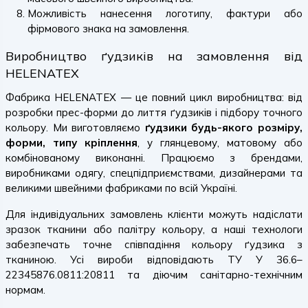
Можливість нанесення логотипу, фактури або
фірмового знака на замовлення.
Виробництво ґудзиків на замовлення від
HELENATEX
Фабрика HELENATEX — це повний цикл виробництва: від
розробки прес-форми до лиття ґудзиків і підбору точного
кольору. Ми виготовляємо
ґудзики будь-якого розміру,
форми, типу кріплення
, у глянцевому, матовому або
комбінованому виконанні. Працюємо з брендами,
виробниками одягу, спецпідприємствами, дизайнерами та
великими швейними фабриками по всій Україні.
Для індивідуальних замовлень клієнти можуть надіслати
зразок тканини або палітру кольору, а наші технологи
забезпечать точне співпадіння кольору ґудзика з
тканиною. Усі вироби відповідають ТУ У 36.6–
22345876.0811:20811 та діючим санітарно-технічним
нормам.