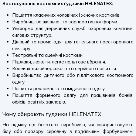
Застосування костюмних ґудзиків HELENATEX:
Пошиття класичних чоловічих і жіночих костюмів.
Виробництво шкільної та корпоративної форми.
Уніформа для державних служб, охоронних компаній,
силових структур.
Діловий та промо-одяг для готельного і ресторанного
сектору.
Театральні та сценічні костюми.
Піджаки, жакети, легке пальтове вбрання.
Колекції дизайнерського та серійного пошиття.
Виробництво дитячого або підліткового костюмного
одягу.
Пошиття рекламного та іміджевого одягу.
Пошиття форменого одягу для працівників банків,
офісів, освітніх закладів.
Чому обирають ґудзики HELENATEX
На відміну від багатьох виробників, які використовують
білу або прозору сировину з подальшим фарбуванням,