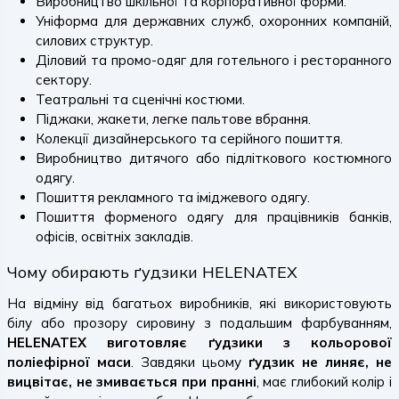
Виробництво шкільної та корпоративної форми.
Уніформа для державних служб, охоронних компаній,
силових структур.
Діловий та промо-одяг для готельного і ресторанного
сектору.
Театральні та сценічні костюми.
Піджаки, жакети, легке пальтове вбрання.
Колекції дизайнерського та серійного пошиття.
Виробництво дитячого або підліткового костюмного
одягу.
Пошиття рекламного та іміджевого одягу.
Пошиття форменого одягу для працівників банків,
офісів, освітніх закладів.
Чому обирають ґудзики HELENATEX
На відміну від багатьох виробників, які використовують
білу або прозору сировину з подальшим фарбуванням,
HELENATEX виготовляє ґудзики з кольорової
поліефірної маси
. Завдяки цьому
ґудзик не линяє, не
вицвітає, не змивається при пранні
, має глибокий колір і