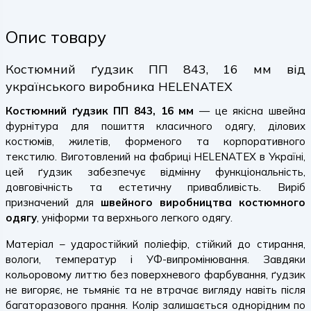
Опис товару
Костюмний ґудзик ПП 843, 16 мм від
українського виробника HELENATEX
Костюмний ґудзик ПП 843, 16 мм
— це якісна швейна
фурнітура для пошиття класичного одягу, ділових
костюмів, жилетів, форменого та корпоративного
текстилю. Виготовлений на фабриці HELENATEX в Україні,
цей ґудзик забезпечує відмінну функціональність,
довговічність та естетичну привабливість. Виріб
призначений для
швейного виробництва костюмного
одягу
, уніформи та верхнього легкого одягу.
Матеріал – ударостійкий поліефір, стійкий до стирання,
вологи, температур і УФ-випромінювання. Завдяки
кольоровому литтю без поверхневого фарбування, ґудзик
не вигоряє, не тьмяніє та не втрачає вигляду навіть після
багаторазового прання. Колір залишається однорідним по