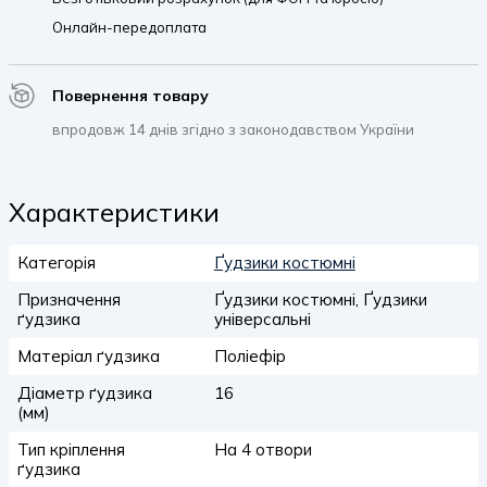
Онлайн-передоплата
Повернення товару
впродовж 14 днів згідно з законодавством України
Характеристики
Категорія
Ґудзики костюмні
Призначення
Ґудзики костюмні, Ґудзики
ґудзика
універсальні
Матеріал ґудзика
Поліефір
Діаметр ґудзика
16
(мм)
Тип кріплення
На 4 отвори
ґудзика