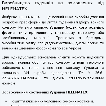
Виробництво ґудзиків на замовлення від
HELENATEX
Фабрика HELENATEX — це повний цикл виробництва: від
розробки прес-форми до лиття ґудзиків і підбору точного
кольору. Ми виготовляємо
ґудзики будь-якого розміру,
форми, типу кріплення
, у глянцевому, матовому або
комбінованому виконанні. Працюємо з брендами,
виробниками одягу, спецпідприємствами, дизайнерами та
великими швейними фабриками по всій Україні.
Для індивідуальних замовлень клієнти можуть надіслати
зразок тканини або палітру кольору, а наші технологи
забезпечать точне співпадіння кольору ґудзика з
тканиною. Усі вироби відповідають ТУ У 36.6–
22345876.0843:20843 та діючим санітарно-технічним
нормам.
Застосування костюмних ґудзиків HELENATEX:
Пошиття класичних чоловічих і жіночих костюмів.