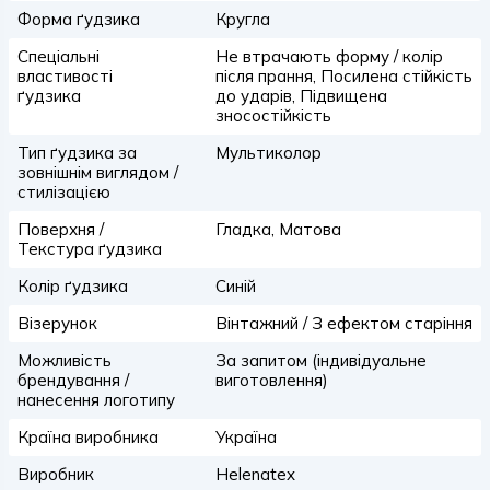
Форма ґудзика
Кругла
Спеціальні
Не втрачають форму / колір
властивості
після прання, Посилена стійкість
ґудзика
до ударів, Підвищена
зносостійкість
Тип ґудзика за
Мультиколор
зовнішнім виглядом /
стилізацією
Поверхня /
Гладка, Матова
Текстура ґудзика
Колір ґудзика
Синій
Візерунок
Вінтажний / З ефектом старіння
Можливість
За запитом (індивідуальне
брендування /
виготовлення)
нанесення логотипу
Країна виробника
Україна
Виробник
Helenatex