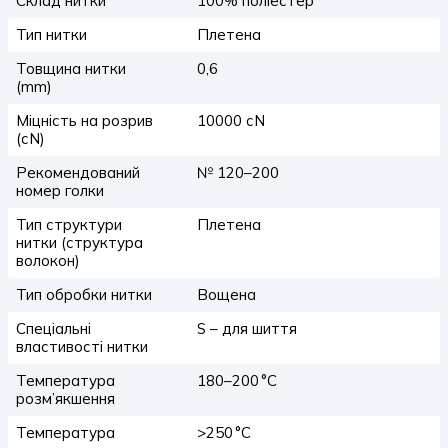
Склад нитки
100% поліестер
Тип нитки
Плетена
Товщина нитки
0,6
(mm)
Міцність на розрив
10000 сN
(сN)
Рекомендований
№ 120–200
номер голки
Тип структури
Плетена
нитки (структура
волокон)
Тип обробки нитки
Вощена
Спеціальні
S – для шиття
властивості нитки
Температура
180–200 °C
розм’якшення
Температура
>250 °C