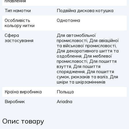
плавлення
Тип намотки
Подвійна дискова котушка
Особливість
Однотонна
кольору нитки
Сфера
Для автомобільної
застосування
промисловості, Для авіаційної
та військової промисловості,
Для декоративного шиття та
оздоблення, Для меблевої
промисловості, Для пошиття
взуття, Для пошиття
спорядження, Для пошиття
сумок, рюкзаків та валіз, Для
шкіри та шкірзамінників
Країна виробника
Польща
Виробник
Ariadna
Опис товару