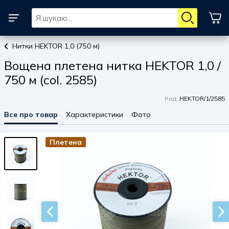
Нитки HEKTOR 1,0 (750 м)
Вощена плетена нитка HEKTOR 1,0 /
750 м (col. 2585)
Код:
HEKTOR/1/2585
Все про товар
Характеристики
Фото
Плетена
Плетена
Плетена