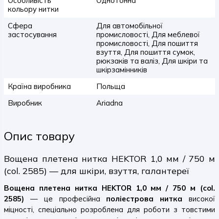
Особливість
Однотонна
кольору нитки
Сфера
Для автомобільної
застосування
промисловості, Для меблевої
промисловості, Для пошиття
взуття, Для пошиття сумок,
рюкзаків та валіз, Для шкіри та
шкірзамінників
Країна виробника
Польща
Виробник
Ariadna
Опис товару
Вощена плетена нитка HEKTOR 1,0 мм / 750 м
(col. 2585) — для шкіри, взуття, галантереї
Вощена плетена нитка HEKTOR 1,0 мм / 750 м (col.
2585)
— це професійна
поліестрова нитка
високої
міцності, спеціально розроблена для роботи з товстими