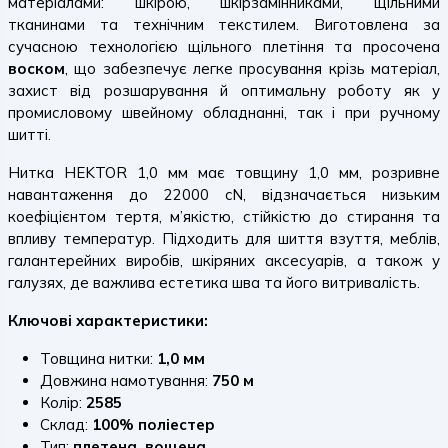
матеріалами: шкірою, шкірзамінниками, щільними
тканинами та технічним текстилем. Виготовлена за
сучасною технологією щільного плетіння та просочена
воском
, що забезпечує легке просування крізь матеріал,
захист від розшарування й оптимальну роботу як у
промисловому швейному обладнанні, так і при ручному
шитті.
Нитка HEKTOR 1,0 мм має товщину 1,0 мм, розривне
навантаження до 22000 cN, відзначається низьким
коефіцієнтом тертя, м’якістю, стійкістю до стирання та
впливу температур. Підходить для шиття взуття, меблів,
галантерейних виробів, шкіряних аксесуарів, а також у
галузях, де важлива естетика шва та його витривалість.
Ключові характеристики:
Товщина нитки:
1,0 мм
Довжина намотування:
750 м
Колір:
2585
Склад:
100% поліестер
Тип:
плетена, вощена