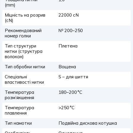
(mm)
Міцність на розрив
22000 сN
(сN)
Рекомендований
№ 200–250
номер голки
Тип структури
Плетена
нитки (структура
волокон)
Тип обробки нитки
Вощена
Спеціальні
S – для шиття
властивості нитки
Температура
180–200 °C
розм’якшення
Температура
>250 °C
плавлення
Тип намотки
Подвійна дискова котушка