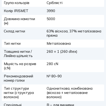
Група кольорів
Сріблясті
Колір IRISMET
3990
Довжина намотки
5000
(м)
Склад нитки
63% віскоза, 37% металізована
пряжа
Тип нитки
Металізована
Товщина нитки /
260 × 1 (260 dtex)
Лінійна щільність
Міцність на розрив
280 cN
(сN)
Рекомендований
№ 80–90
номер голки
Тип структури
Однониткова, комбінована
нитки (структура
(віскоза + металізоване
волокон)
волокно)
Спеціальні
B – для вишивки