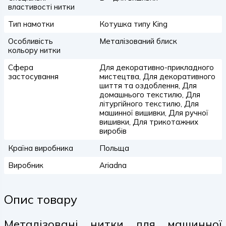
властивості нитки
Тип намотки
Котушка типу King
Особливість
Металізований блиск
кольору нитки
Сфера
Для декоративно-прикладного
застосування
мистецтва, Для декоративного
шиття та оздоблення, Для
домашнього текстилю, Для
літургійного текстилю, Для
машинної вишивки, Для ручної
вишивки, Для трикотажних
виробів
Країна виробника
Польща
Виробник
Ariadna
Опис товару
Металізовані нитки для машинної