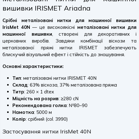
вишивки IRISMET Ariadna
Срібні металізовані нитки для машинної вишивки
IrisMet 40N
— це високоякісні
металізовані нитки для
машинної вишивки
, створені для декоративних і
церковних виробів. Завдяки комбінації віскози та
металізованої пряжі нитки IRISMET забезпечують
блискучий візуальний ефект і стійкість до зношування.
Основні характеристики:
Тип
: металізовані нитки IRISMET 40N
Склад
: 63% віскоза, 37% металізована пряжа
Титр
: 260 × 1 dtex
Міцність на розрив
: ≥280 cN
Рекомендована голка
: №80–90
Намотка
: 5000 м
Колір
: срібний (col. 3990)
Застосування нитки IrisMet 40N