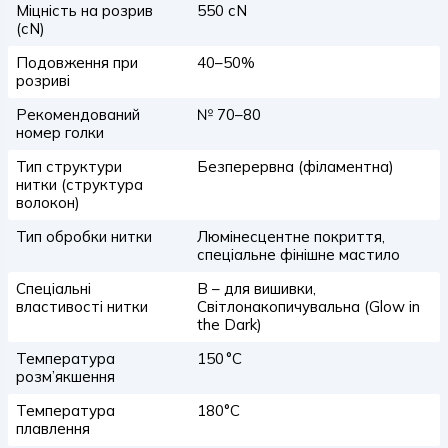
Міцність на розрив
550 сN
(сN)
Подовження при
40–50%
розриві
Рекомендований
№ 70–80
номер голки
Тип структури
Безперервна (філаментна)
нитки (структура
волокон)
Тип обробки нитки
Люмінесцентне покриття,
спеціальне фінішне мастило
Спеціальні
B – для вишивки,
властивості нитки
Світлонакопичувальна (Glow in
the Dark)
Температура
150 °C
розм’якшення
Температура
180°C
плавлення