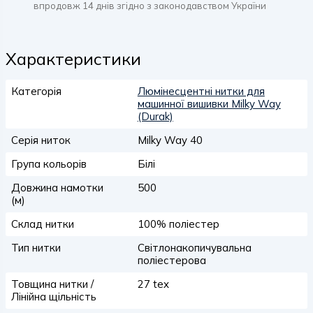
впродовж 14 днів згідно з законодавством України
Характеристики
Категорія
Люмінесцентні нитки для
машинної вишивки Milky Way
(Durak)
Серія ниток
Milky Way 40
Група кольорів
Білі
Довжина намотки
500
(м)
Склад нитки
100% поліестер
Тип нитки
Світлонакопичувальна
поліестерова
Товщина нитки /
27 tex
Лінійна щільність