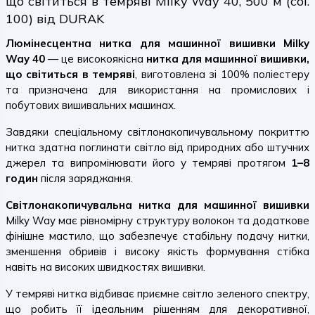
що світиться в темряві Milky Way 40, 500 м (col.
100) від DURAK
Люмінесцентна нитка для машинної вишивки Milky
Way 40
— це високоякісна
нитка для машинної вишивки,
що світиться в темряві
, виготовлена зі 100% поліестеру
та призначена для використання на промислових і
побутових вишивальних машинах.
Завдяки спеціальному світлонакопичувальному покриттю
нитка здатна поглинати світло від природних або штучних
джерел та випромінювати його у темряві протягом
1–8
годин
після заряджання.
Світлонакопичувальна нитка для машинної вишивки
Milky Way має рівномірну структуру волокон та додаткове
фінішне мастило, що забезпечує стабільну подачу нитки,
зменшення обривів і високу якість формування стібка
навіть на високих швидкостях вишивки.
У темряві нитка відбиває приємне світло зеленого спектру,
що робить її ідеальним рішенням для декоративної,