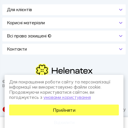
Для клієнтів
Корисні матеріали
Всi права захищенi ©
Контакти
© 2026 HELENATEX «Ґудзики, вішаки, нитки. Власне виробництво.
Для покращення роботи сайту та персоналізації
Все для швейної справи.»
інформації ми використовуємо файли cookie.
Продовжуючи користуватися сайтом, ви
погоджуєтесь з
умовами користування
SUFIX web agency
Прийняти
Відхилити