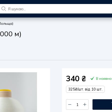
 Польща)
6000 м)
340
₴
В наявно
325₴/шт. від 10 шт.