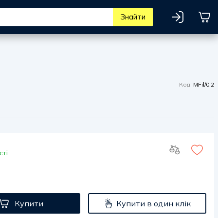
Знайти
Код:
MFil/0,2
сті
Купити
Купити в один клік