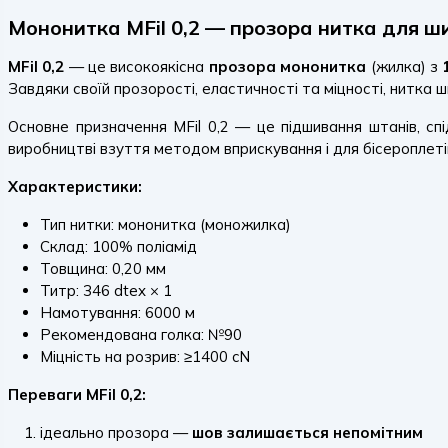
Мононитка MFil 0,2 — прозора нитка для ш
MFil 0,2
— це високоякісна
прозора мононитка
(жилка) з
Завдяки своїй прозорості, еластичності та міцності, нитка 
Основне призначення MFil 0,2 — це підшивання штанів, сп
виробництві взуття методом вприскування і для бісероплеті
Характеристики:
Тип нитки: мононитка (моножилка)
Склад: 100% поліамід
Товщина: 0,20 мм
Титр: 346 dtex × 1
Намотування: 6000 м
Рекомендована голка: №90
Міцність на розрив: ≥1400 cN
Переваги MFil 0,2:
ідеально прозора —
шов залишається непомітним