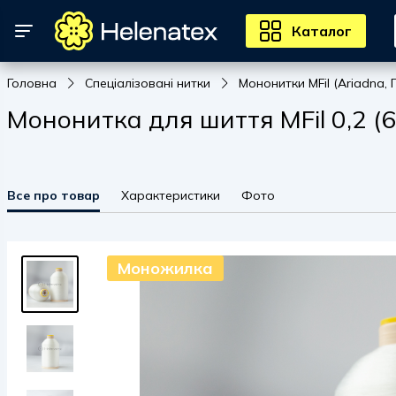
Каталог
Головна
Спеціалізовані нитки
Мононитки MFil (Ariadna,
Мононитка для шиття MFil 0,2 (
Все про товар
Характеристики
Фото
Моножилка
Моножилка
Моножилка
Моножилка