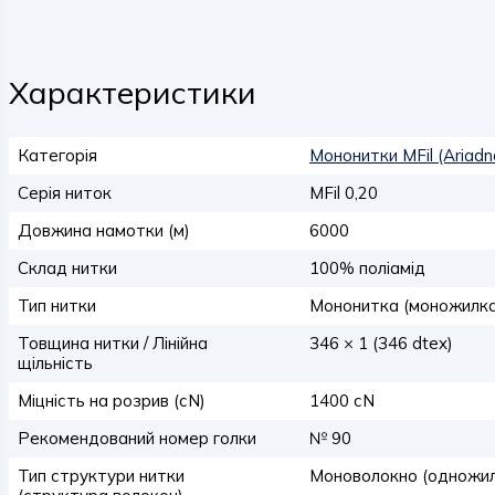
Характеристики
Категорія
Мононитки MFil (Ariad
Серія ниток
MFil 0,20
Довжина намотки (м)
6000
Склад нитки
100% поліамід
Тип нитки
Мононитка (моножилка
Товщина нитки / Лінійна
346 × 1 (346 dtex)
щільність
Міцність на розрив (сN)
1400 сN
Рекомендований номер голки
№ 90
Тип структури нитки
Моноволокно (одножил