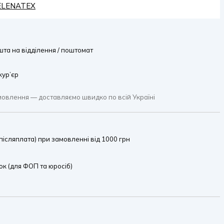
HELENATEX
та на відділення / поштомат
кур’єр
мовлення — доставляємо швидко по всій Україні
ісляплата) при замовленні від 1000 грн
к (для ФОП та юросіб)