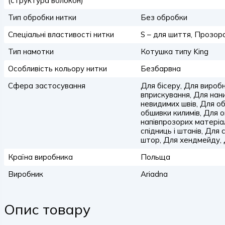
(структура волокон)
Тип обробки нитки
Без обробки
Спеціальні властивості нитки
S – для шиття, Прозор
Тип намотки
Котушка типу King
Особливість кольору нитки
Безбарвна
Сфера застосування
Для бісеру, Для виро
вприскування, Для нан
невидимих швів, Для о
обшивки килимів, Для о
напівпрозорих матеріал
спідниць і штанів, Для
штор, Для хендмейду, 
Країна виробника
Польща
Виробник
Ariadna
Опис товару