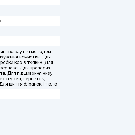
а
бництва взуття методом
изування намистин, Для
бробки країв тканин, Для
верлока, Для прозорих і
ів, Для підшивання низу
 скатертин, серветок,
Для шиття фіранок і тюлю