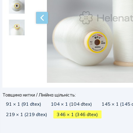
Товщина нитки / Лінійна щільність:
91 × 1 (91 dtex)
104 × 1 (104 dtex)
145 × 1 (145 
219 × 1 (219 dtex)
346 × 1 (346 dtex)