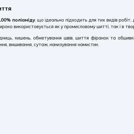
иття
100% поліаміду
, що ідеально підходить для тих видів робіт
широко використовується як у промисловому шитті, так і в тво
ідниць, кишень, обметування швів, шиття фіранок та обшивк
ння, вишивання, сутаж, нанизування намистин.