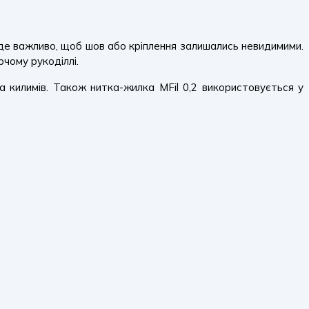
, де важливо, щоб шов або кріплення залишались невидимими.
рчому рукоділлі.
а килимів. Також нитка-жилка MFil 0,2 використовується у