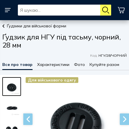
Ґудзики для військової форми
Ґудзик для НГУ під тасьму, чорний,
28 мм
Код:
НГУ/28/ЧОРНИЙ
Все про товар
Характеристики
Фото
Купуйте разом
Для військового одягу
Для військового одягу
Для військового одягу
Для військового одягу