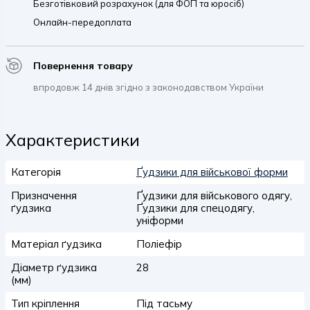
Безготівковий розрахунок (для ФОП та юросіб)
Онлайн-передоплата
Повернення товару
впродовж 14 днів згідно з законодавством України
Характеристики
Категорія
Ґудзики для військової форми
Призначення
Ґудзики для військового одягу,
ґудзика
Ґудзики для спецодягу,
уніформи
Матеріал ґудзика
Поліефір
Діаметр ґудзика
28
(мм)
Тип кріплення
Під тасьму