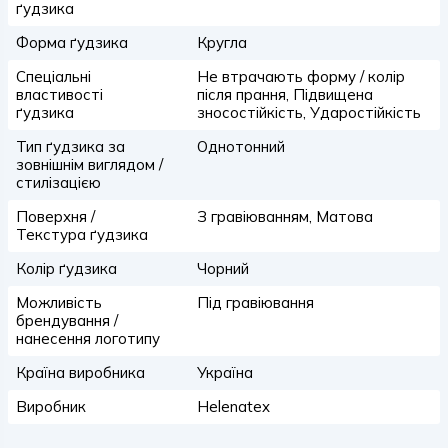
ґудзика
Форма ґудзика
Кругла
Спеціальні
Не втрачають форму / колір
властивості
після прання, Підвищена
ґудзика
зносостійкість, Ударостійкість
Тип ґудзика за
Однотонний
зовнішнім виглядом /
стилізацією
Поверхня /
З гравіюванням, Матова
Текстура ґудзика
Колір ґудзика
Чорний
Можливість
Під гравіювання
брендування /
нанесення логотипу
Країна виробника
Україна
Виробник
Helenatex