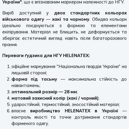
України"
, що є впізнаваним маркером належності до НГУ.
Виріб доступний у
двох стандартних кольорах
військового одягу
—
хакі та чорному
. Обидва кольори
ідеально поєднуються з формою та елементами
екіпірування. Матеріал не блищить, не деформується та
зберігає естетичний вигляд навіть після багаторазового
прання.
Переваги ґудзика для НГУ HELENATEX:
офіційне маркування "Національна гвардія України" на
лицьовій стороні;
форма під тасьму
— максимальна стійкість до
навантажень;
оптимальний розмір — 28 мм
;
матовий захисний колір (хакі / чорний)
;
ударостійкий, термостійкий, зносостійкий матеріал;
власне
виробництво HELENATEX в Україні
—
контроль якості та точне дотримання стандартів
форменого одягу.