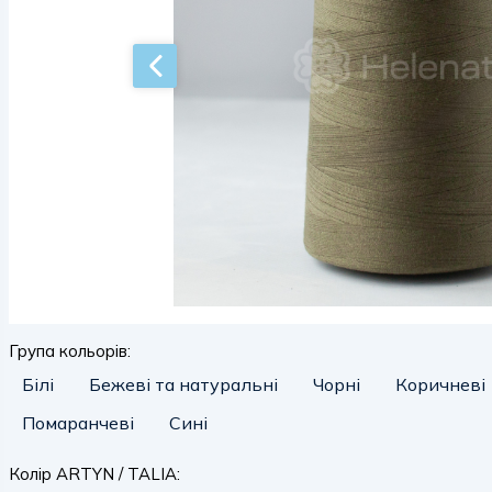
Група кольорів:
Білі
Бежеві та натуральні
Чорні
Коричневі
Помаранчеві
Сині
Колір ARTYN / TALIA: