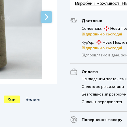
Виробничі можливості 
Доставка
Самовивіз:
Нова Пош
Відправимо сьогодні
Кур'єр:
Нова Пошта 
Відправимо сьогодні
Відправляємо в день за
Оплата
Накладеним платежем (п
Оплата за реквізитами
Безготівковий розрахуно
Хакі
Зелені
Онлайн-передоплата
Повернення товару