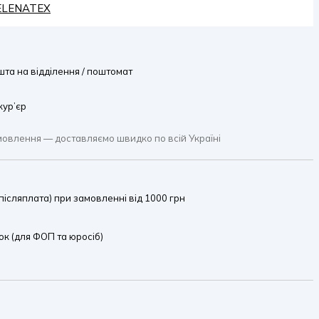
HELENATEX
та на відділення / поштомат
кур’єр
мовлення — доставляємо швидко по всій Україні
ісляплата) при замовленні від 1000 грн
к (для ФОП та юросіб)