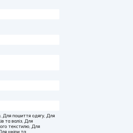
, Для пошиття одягу, Для
в та валіз, Для
ного текстилю, Для
Для шкіри та