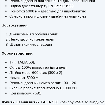
Рекомендована для важкої та джинсової тканини
Відповідає стандарту EN 12590:1999
Намотка 5000 м – ідеально для виробництва
Сумісна з промисловими швейними машинами
Застосування:
Джинсовий та робочий одяг
Легка шкіряна галантерея
Щільні тканини, спецодяг
Характеристики:
Тип: TALIA 50E
Склад: 100% поліестер (штапель)
Лінійна маса: 600 dtex (300 x 2)
Намотка: 5000 м
Рекомендований номер голки: 100–120
Сила на розрив: гарантовано ≥ 1900 сН
Код кольору: 7581
Купити швейні нитки TALIA 50E
кольору
7581
за вигідною