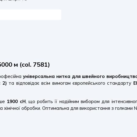
00 м (col. 7581)
рофесійна
універсальна нитка для швейного виробництв
 2)
та відповідає всім вимогам європейського стандарту
E
нше
1900 сН
, що робить її надійним вибором для інтенсивн
 та хімічної обробки. Оптимальна для використання з голками