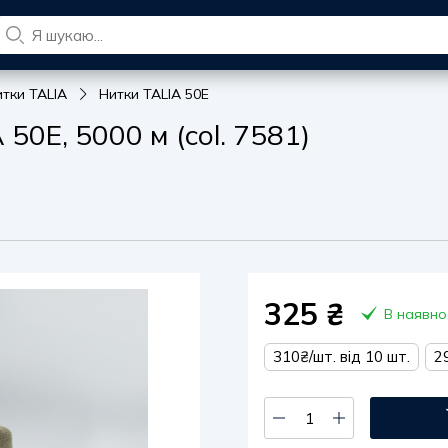
итки TALIA
Нитки TALIA 50E
0E, 5000 м (col. 7581)
325
₴
В наявно
310₴/шт. від 10 шт.
2