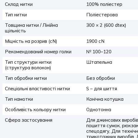
Склад нитки
100% поліестер
Тип нитки
Поліестерова
Товщина нитки / Лінійна
300 × 2 (600 dtex)
щільність
Міцність на розрив (сN)
1900 сN
Рекомендований номер голки
№ 100–120
Тип структури нитки
Штапельна
(структура волокон)
Тип обробки нитки
Без обробки
Спеціальні властивості нитки
S – для шиття
Тип намотки
Конічна котушка
Особливість кольору нитки
Однотонна
Сфера застосування
Для джинсових виробів
пошиття сумок, рюкзакі
спецодягу, Для техніч
трикотажних виробів, 