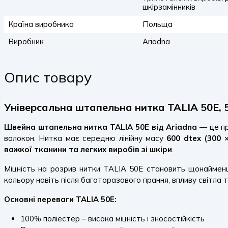
шкірзамінників
Країна виробника
Польща
Виробник
Ariadna
Опис товару
Універсальна штапельна нитка TALIA 50E, 50
Швейна штапельна нитка TALIA 50E від Ariadna
— це п
волокон. Нитка має середню лінійну масу
600 dtex (300 ×
важкої тканини та легких виробів зі шкіри
.
Міцність на розрив нитки TALIA 50E становить щонайме
кольору навіть після багаторазового прання, впливу світла
Основні переваги TALIA 50E:
100% поліестер – висока міцність і зносостійкість