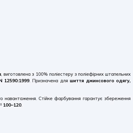
а
, виготовлена з 100% поліестеру з поліефірних штапельних
N 12590:1999
. Призначена для
шиття джинсового одягу,
ого навантаження. Стійке фарбування гарантує збереження
 №
100–120
.