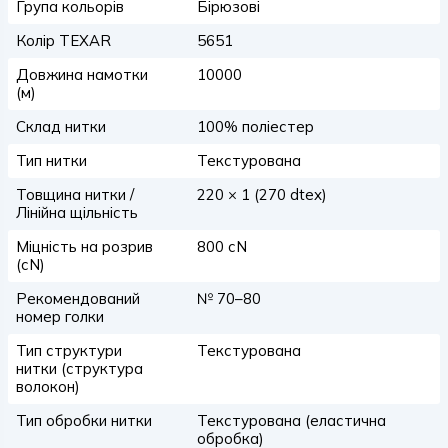
Група кольорів
Бірюзові
Колір TEXAR
5651
Довжина намотки
10000
(м)
Склад нитки
100% поліестер
Тип нитки
Текстурована
Товщина нитки /
220 × 1 (270 dtex)
Лінійна щільність
Міцність на розрив
800 сN
(сN)
Рекомендований
№ 70–80
номер голки
Тип структури
Текстурована
нитки (структура
волокон)
Тип обробки нитки
Текстурована (еластична
обробка)