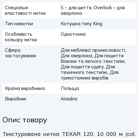
Спеціальні
S – для шиття, Overlock – для
властивості нитки
оверлока
Тип намотки
Котушка типу King
Особливість
Однотонна
кольору нитки
Сфера
Для меблевої промисловості,
застосування
Для оверлока, Для пошиття
білизни та легкого текстилю,
Для пошиття одягу, Для
технічного текстилю, Для
трикотажних виробів
Країна виробника
Польща
Виробник
Ariadna
Опис товару
Текстурована нитка TEXAR 120, 10 000 м (col.