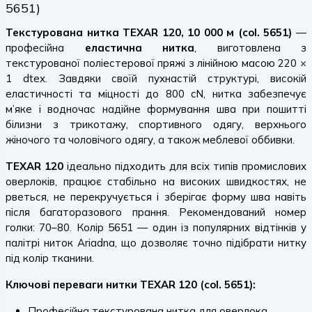
5651)
Текстурована нитка TEXAR 120, 10 000 м (col. 5651)
—
професійна
еластична нитка
, виготовлена з
текстурованої поліестерової пряжі з лінійною масою 220 ×
1 dtex. Завдяки своїй пухнастій структурі, високій
еластичності та міцності до 800 cN, нитка забезпечує
м’яке і водночас надійне формування шва при пошитті
білизни з трикотажу, спортивного одягу, верхнього
жіночого та чоловічого одягу, а також меблевої оббивки.
TEXAR 120
ідеально підходить для всіх типів промислових
оверлоків, працює стабільно на високих швидкостях, не
рветься, не перекручується і зберігає форму шва навіть
після багаторазового прання. Рекомендований номер
голки: 70–80. Колір 5651 — один із популярних відтінків у
палітрі ниток Ariadna, що дозволяє точно підібрати нитку
під колір тканини.
Ключові переваги нитки TEXAR 120 (col. 5651):
Професійна текстурована нитка для оверлока