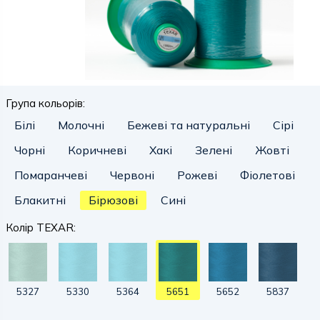
Група кольорів:
Білі
Молочні
Бежеві та натуральні
Сірі
Чорні
Коричневі
Хакі
Зелені
Жовті
Помаранчеві
Червоні
Рожеві
Фіолетові
Блакитні
Бірюзові
Сині
Колір TEXAR:
5327
5330
5364
5651
5652
5837