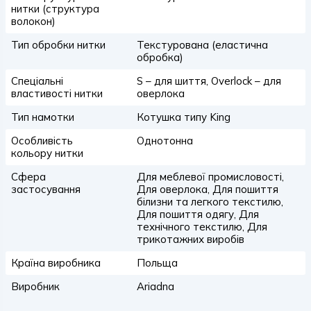
нитки (структура
волокон)
Тип обробки нитки
Текстурована (еластична
обробка)
Спеціальні
S – для шиття, Overlock – для
властивості нитки
оверлока
Тип намотки
Котушка типу King
Особливість
Однотонна
кольору нитки
Сфера
Для меблевої промисловості,
застосування
Для оверлока, Для пошиття
білизни та легкого текстилю,
Для пошиття одягу, Для
технічного текстилю, Для
трикотажних виробів
Країна виробника
Польща
Виробник
Ariadna