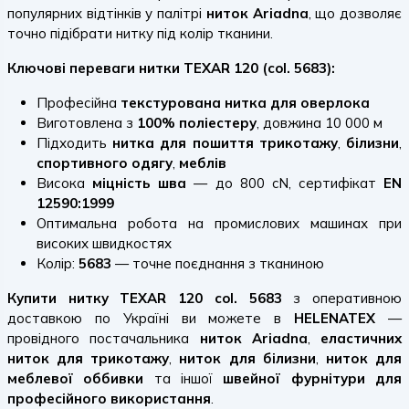
популярних відтінків у палітрі
ниток Ariadna
, що дозволяє
точно підібрати нитку під колір тканини.
Ключові переваги нитки TEXAR 120 (col. 5683):
Професійна
текстурована нитка для оверлока
Виготовлена з
100% поліестеру
, довжина 10 000 м
Підходить
нитка для
пошиття
трикотажу
,
білизни
,
спортивного одягу
,
меблів
Висока
міцність шва
— до 800 cN, сертифікат
EN
12590:1999
Оптимальна робота на промислових машинах при
високих швидкостях
Колір:
5683
— точне поєднання з тканиною
Купити нитку TEXAR 120 col. 5683
з оперативною
доставкою по Україні ви можете в
HELENATEX
—
провідного постачальника
ниток Ariadna
,
еластичних
ниток для трикотажу
,
ниток для білизни
,
ниток для
меблевої оббивки
та іншої
швейної фурнітури для
професійного використання
.