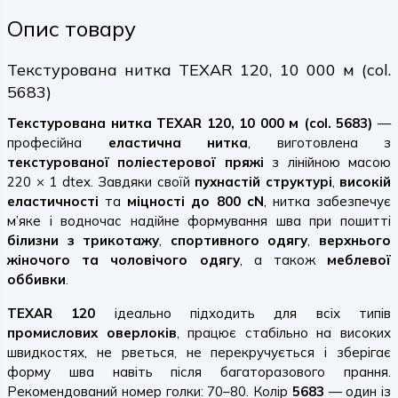
Опис товару
Текстурована нитка TEXAR 120, 10 000 м (col.
5683)
Текстурована нитка TEXAR 120, 10 000 м (col. 5683)
—
професійна
еластична нитка
, виготовлена з
текстурованої поліестерової пряжі
з лінійною масою
220 × 1 dtex. Завдяки своїй
пухнастій структурі
,
високій
еластичності
та
міцності до 800 cN
, нитка забезпечує
м’яке і водночас надійне формування шва при пошитті
білизни з трикотажу
,
спортивного одягу
,
верхнього
жіночого та чоловічого одягу
, а також
меблевої
оббивки
.
TEXAR 120
ідеально підходить для всіх типів
промислових оверлоків
, працює стабільно на високих
швидкостях, не рветься, не перекручується і зберігає
форму шва навіть після багаторазового прання.
Рекомендований номер голки: 70–80. Колір
5683
— один із