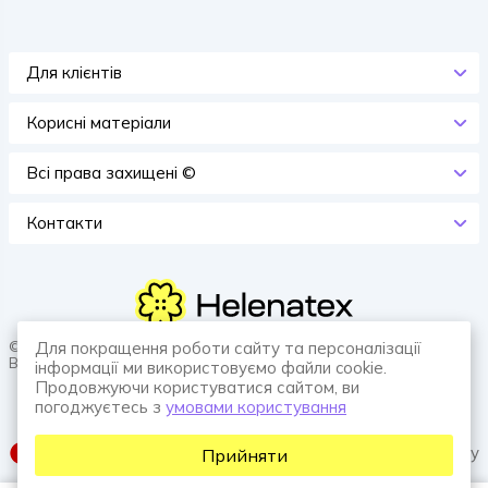
Для клієнтів
Корисні матеріали
Всi права захищенi ©
Контакти
© 2026 HELENATEX «Ґудзики, вішаки, нитки. Власне виробництво.
Для покращення роботи сайту та персоналізації
Все для швейної справи.»
інформації ми використовуємо файли cookie.
Продовжуючи користуватися сайтом, ви
погоджуєтесь з
умовами користування
SUFIX web agency
Прийняти