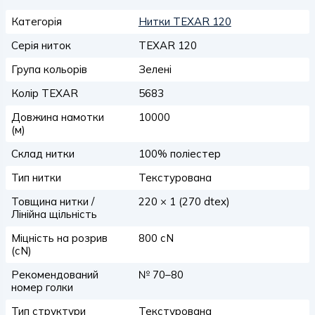
Категорія
Нитки TEXAR 120
Серія ниток
TEXAR 120
Група кольорів
Зелені
Колір TEXAR
5683
Довжина намотки
10000
(м)
Склад нитки
100% поліестер
Тип нитки
Текстурована
Товщина нитки /
220 × 1 (270 dtex)
Лінійна щільність
Міцність на розрив
800 сN
(сN)
Рекомендований
№ 70–80
номер голки
Тип структури
Текстурована