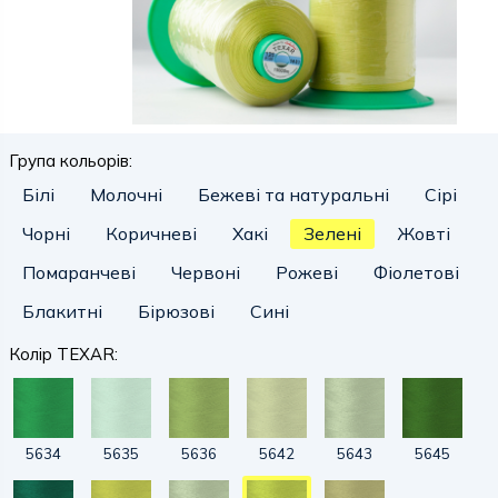
Група кольорів:
Білі
Молочні
Бежеві та натуральні
Сірі
Чорні
Коричневі
Хакі
Зелені
Жовті
Помаранчеві
Червоні
Рожеві
Фіолетові
Блакитні
Бірюзові
Сині
Колір TEXAR:
5634
5635
5636
5642
5643
5645