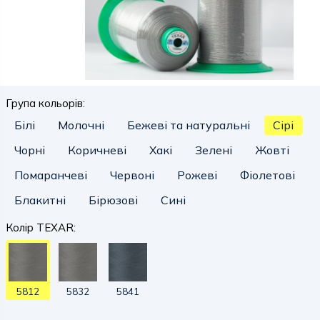
Група кольорів:
Білі
Молочні
Бежеві та натуральні
Сірі
Чорні
Коричневі
Хакі
Зелені
Жовті
Помаранчеві
Червоні
Рожеві
Фіолетові
Блакитні
Бірюзові
Сині
Колір TEXAR:
5812
5832
5841