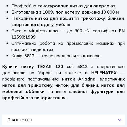
Професійна
текстурована нитка для оверлока
Виготовлена з
100% поліестеру
, довжина 10 000 м
Підходить
нитка для
пошиття
трикотажу
,
білизни
,
спортивного одягу
,
меблів
Висока
міцність шва
— до 800 cN, сертифікат
EN
12590:1999
Оптимальна робота на промислових машинах при
високих швидкостях
Колір:
5812
— точне поєднання з тканиною
Купити нитку TEXAR 120 col. 5812
з оперативною
доставкою по Україні ви можете в
HELENATEX
—
провідного постачальника
ниток Ariadna
,
еластичних
ниток для трикотажу
,
ниток для білизни
,
ниток для
меблевої оббивки
та іншої
швейної фурнітури для
професійного використання
.
Для клієнтів