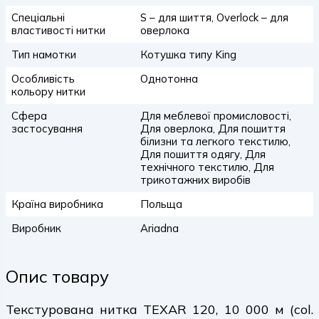
Спеціальні
S – для шиття, Overlock – для
властивості нитки
оверлока
Тип намотки
Котушка типу King
Особливість
Однотонна
кольору нитки
Сфера
Для меблевої промисловості,
застосування
Для оверлока, Для пошиття
білизни та легкого текстилю,
Для пошиття одягу, Для
технічного текстилю, Для
трикотажних виробів
Країна виробника
Польща
Виробник
Ariadna
Опис товару
Текстурована нитка TEXAR 120, 10 000 м (col.