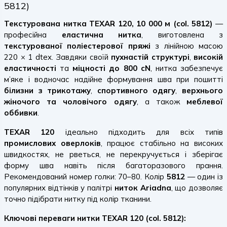
5812)
Текстурована нитка TEXAR 120, 10 000 м (col. 5812)
—
професійна
еластична нитка
, виготовлена з
текстурованої поліестерової пряжі
з лінійною масою
220 × 1 dtex. Завдяки своїй
пухнастій структурі
,
високій
еластичності
та
міцності до 800 cN
, нитка забезпечує
м’яке і водночас надійне формування шва при пошитті
білизни з трикотажу
,
спортивного одягу
,
верхнього
жіночого та чоловічого одягу
, а також
меблевої
оббивки
.
TEXAR 120
ідеально підходить для всіх типів
промислових оверлоків
, працює стабільно на високих
швидкостях, не рветься, не перекручується і зберігає
форму шва навіть після багаторазового прання.
Рекомендований номер голки: 70–80. Колір
5812
— один із
популярних відтінків у палітрі
ниток Ariadna
, що дозволяє
точно підібрати нитку під колір тканини.
Ключові переваги нитки TEXAR 120 (col. 5812):