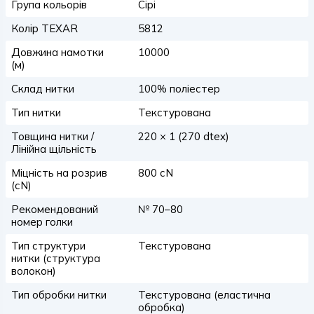
Група кольорів
Сірі
Колір TEXAR
5812
Довжина намотки
10000
(м)
Склад нитки
100% поліестер
Тип нитки
Текстурована
Товщина нитки /
220 × 1 (270 dtex)
Лінійна щільність
Міцність на розрив
800 сN
(сN)
Рекомендований
№ 70–80
номер голки
Тип структури
Текстурована
нитки (структура
волокон)
Тип обробки нитки
Текстурована (еластична
обробка)