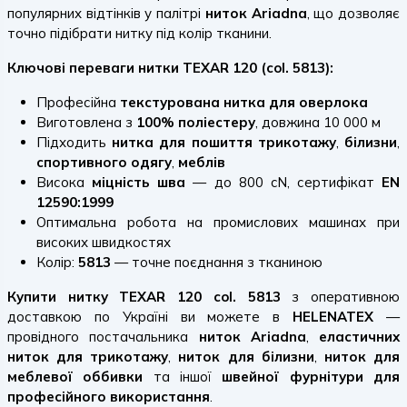
популярних відтінків у палітрі
ниток Ariadna
, що дозволяє
точно підібрати нитку під колір тканини.
Ключові переваги нитки TEXAR 120 (col. 5813):
Професійна
текстурована нитка для оверлока
Виготовлена з
100% поліестеру
, довжина 10 000 м
Підходить
нитка для
пошиття
трикотажу
,
білизни
,
спортивного одягу
,
меблів
Висока
міцність шва
— до 800 cN, сертифікат
EN
12590:1999
Оптимальна робота на промислових машинах при
високих швидкостях
Колір:
5813
— точне поєднання з тканиною
Купити нитку TEXAR 120 col. 5813
з оперативною
доставкою по Україні ви можете в
HELENATEX
—
провідного постачальника
ниток Ariadna
,
еластичних
ниток для трикотажу
,
ниток для білизни
,
ниток для
меблевої оббивки
та іншої
швейної фурнітури для
професійного використання
.