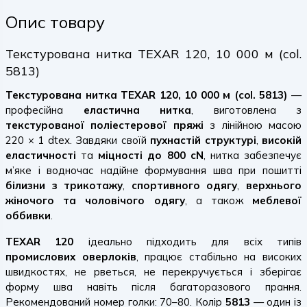
Опис товару
Текстурована нитка TEXAR 120, 10 000 м (col.
5813)
Текстурована нитка TEXAR 120, 10 000 м (col. 5813)
—
професійна
еластична нитка
, виготовлена з
текстурованої поліестерової пряжі
з лінійною масою
220 × 1 dtex. Завдяки своїй
пухнастій структурі
,
високій
еластичності
та
міцності до 800 cN
, нитка забезпечує
м’яке і водночас надійне формування шва при пошитті
білизни з трикотажу
,
спортивного одягу
,
верхнього
жіночого та чоловічого одягу
, а також
меблевої
оббивки
.
TEXAR 120
ідеально підходить для всіх типів
промислових оверлоків
, працює стабільно на високих
швидкостях, не рветься, не перекручується і зберігає
форму шва навіть після багаторазового прання.
Рекомендований номер голки: 70–80. Колір
5813
— один із