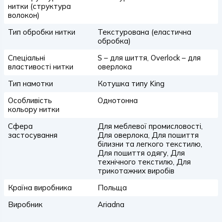
нитки (структура
волокон)
Тип обробки нитки
Текстурована (еластична
обробка)
Спеціальні
S – для шиття, Overlock – для
властивості нитки
оверлока
Тип намотки
Котушка типу King
Особливість
Однотонна
кольору нитки
Сфера
Для меблевої промисловості,
застосування
Для оверлока, Для пошиття
білизни та легкого текстилю,
Для пошиття одягу, Для
технічного текстилю, Для
трикотажних виробів
Країна виробника
Польща
Виробник
Ariadna