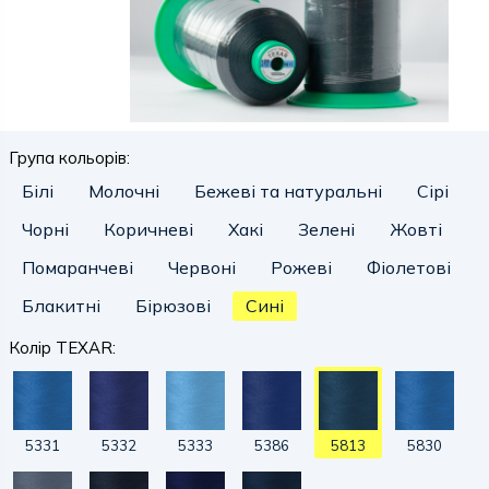
Група кольорів:
Білі
Молочні
Бежеві та натуральні
Сірі
Чорні
Коричневі
Хакі
Зелені
Жовті
Помаранчеві
Червоні
Рожеві
Фіолетові
Блакитні
Бірюзові
Сині
Колір TEXAR:
5331
5332
5333
5386
5813
5830