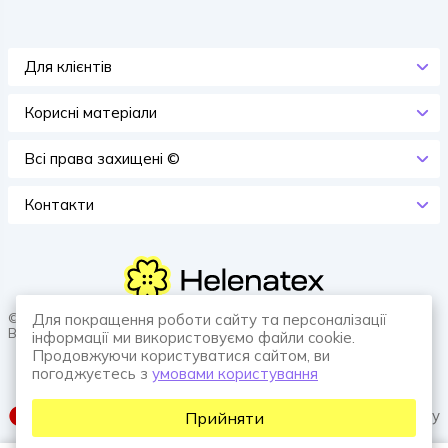
Для клієнтів
Корисні матеріали
Всi права захищенi ©
Контакти
© 2026 HELENATEX «Ґудзики, вішаки, нитки. Власне виробництво.
Для покращення роботи сайту та персоналізації
Все для швейної справи.»
інформації ми використовуємо файли cookie.
Продовжуючи користуватися сайтом, ви
погоджуєтесь з
умовами користування
SUFIX web agency
Прийняти