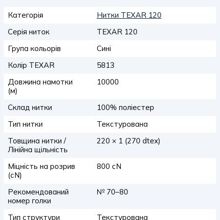
Категорія
Нитки TEXAR 120
Серія ниток
TEXAR 120
Група кольорів
Сині
Колір TEXAR
5813
Довжина намотки
10000
(м)
Склад нитки
100% поліестер
Тип нитки
Текстурована
Товщина нитки /
220 × 1 (270 dtex)
Лінійна щільність
Міцність на розрив
800 сN
(сN)
Рекомендований
№ 70–80
номер голки
Тип структури
Текстурована