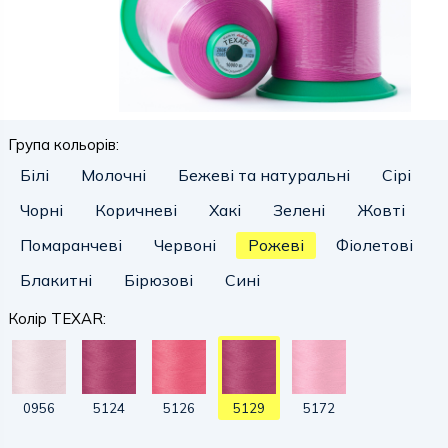
Група кольорів:
Білі
Молочні
Бежеві та натуральні
Сірі
Чорні
Коричневі
Хакі
Зелені
Жовті
Помаранчеві
Червоні
Рожеві
Фіолетові
Блакитні
Бірюзові
Сині
Колір TEXAR:
0956
5124
5126
5129
5172