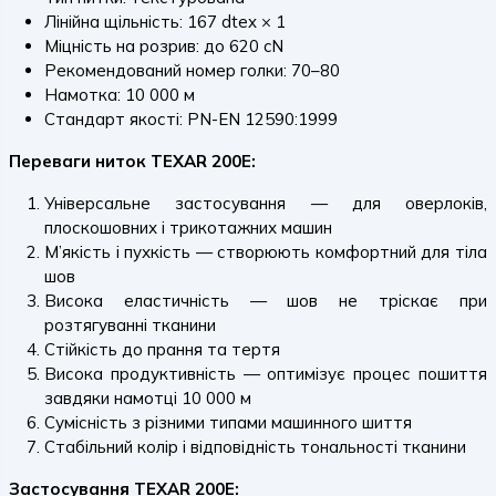
Лінійна щільність: 167 dtex × 1
Міцність на розрив: до 620 cN
Рекомендований номер голки: 70–80
Намотка: 10 000 м
Стандарт якості: PN-EN 12590:1999
Переваги ниток TEXAR 200E:
Універсальне застосування — для оверлоків,
плоскошовних і трикотажних машин
М’якість і пухкість — створюють комфортний для тіла
шов
Висока еластичність — шов не тріскає при
розтягуванні тканини
Стійкість до прання та тертя
Висока продуктивність — оптимізує процес пошиття
завдяки намотці 10 000 м
Сумісність з різними типами машинного шиття
Стабільний колір і відповідність тональності тканини
Застосування TEXAR 200E: