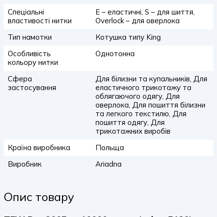
Спеціальні
E – еластичні, S – для шиття,
властивості нитки
Overlock – для оверлока
Тип намотки
Котушка типу King
Особливість
Однотонна
кольору нитки
Сфера
Для білизни та купальників, Для
застосування
еластичного трикотажу та
облягаючого одягу, Для
оверлока, Для пошиття білизни
та легкого текстилю, Для
пошиття одягу, Для
трикотажних виробів
Країна виробника
Польща
Виробник
Ariadna
Опис товару