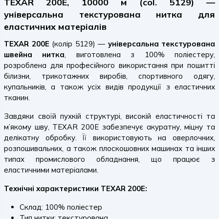
TEXAR 200E, 10000 м (col. 5129) —
універсальна текстурована нитка для
еластичних матеріалів
TEXAR 200E
(колір 5129) —
універсальна текстурована
швейна нитка
, виготовлена з 100% поліестеру,
розроблена для професійного використання при пошитті
білизни, трикотажних виробів, спортивного одягу,
купальників, а також усіх видів продукції з еластичних
тканин.
Завдяки своїй пухкій структурі, високій еластичності та
м’якому шву, TEXAR 200E забезпечує акуратну, міцну та
делікатну обробку. Її використовують на оверлочних,
розпошивальних, а також плоскошовних машинах та інших
типах промислового обладнання, що працює з
еластичними матеріалами.
Технічні характеристики TEXAR 200E:
Склад: 100% поліестер
Тип нитки: текстурована