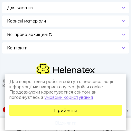
Для клієнтів
Корисні матеріали
Всi права захищенi ©
Контакти
© 2026 HELENATEX «Ґудзики, вішаки, нитки. Власне виробництво.
Для покращення роботи сайту та персоналізації
Все для швейної справи.»
інформації ми використовуємо файли cookie.
Продовжуючи користуватися сайтом, ви
погоджуєтесь з
умовами користування
SUFIX web agency
Прийняти
Відхилити
Каталог
Порівняння
Увійти