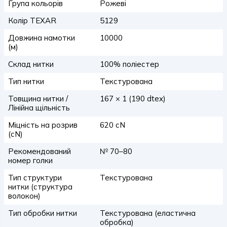
Група кольорів
Рожеві
Колір TEXAR
5129
Довжина намотки
10000
(м)
Склад нитки
100% поліестер
Тип нитки
Текстурована
Товщина нитки /
167 × 1 (190 dtex)
Лінійна щільність
Міцність на розрив
620 сN
(сN)
Рекомендований
№ 70–80
номер голки
Тип структури
Текстурована
нитки (структура
волокон)
Тип обробки нитки
Текстурована (еластична
обробка)