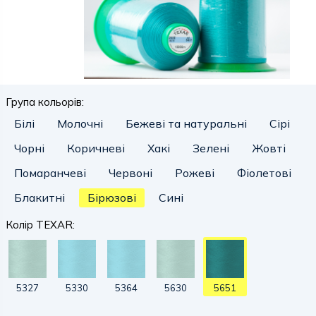
Група кольорів:
Білі
Молочні
Бежеві та натуральні
Сірі
Чорні
Коричневі
Хакі
Зелені
Жовті
Помаранчеві
Червоні
Рожеві
Фіолетові
Блакитні
Бірюзові
Сині
Колір TEXAR:
5327
5330
5364
5630
5651