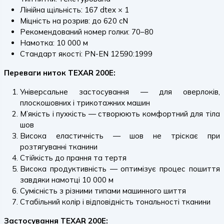
Лінійна щільність: 167 dtex × 1
Міцність на розрив: до 620 cN
Рекомендований номер голки: 70–80
Намотка: 10 000 м
Стандарт якості: PN-EN 12590:1999
Переваги ниток TEXAR 200E:
Універсальне застосування — для оверлоків,
плоскошовних і трикотажних машин
М’якість і пухкість — створюють комфортний для тіла
шов
Висока еластичність — шов не тріскає при
розтягуванні тканини
Стійкість до прання та тертя
Висока продуктивність — оптимізує процес пошиття
завдяки намотці 10 000 м
Сумісність з різними типами машинного шиття
Стабільний колір і відповідність тональності тканини
Застосування TEXAR 200E: