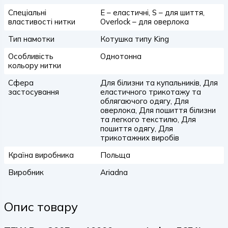
Спеціальні
E – еластичні, S – для шиття,
властивості нитки
Overlock – для оверлока
Тип намотки
Котушка типу King
Особливість
Однотонна
кольору нитки
Сфера
Для білизни та купальників, Для
застосування
еластичного трикотажу та
облягаючого одягу, Для
оверлока, Для пошиття білизни
та легкого текстилю, Для
пошиття одягу, Для
трикотажних виробів
Країна виробника
Польща
Виробник
Ariadna
Опис товару