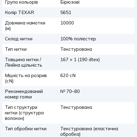
Група кольорів
Бірюзові
Колір TEXAR
5651
Довжина намотки
10000
(м)
Склад нитки
100% поліестер
Тип нитки
Текстурована
Товщина нитки /
167 × 1 (190 dtex)
Лінійна щільність
Міцність на розрив
620 сN
(сN)
Рекомендований
№ 70–80
номер голки
Тип структури
Текстурована
нитки (структура
волокон)
Тип обробки нитки
Текстурована (еластична
обробка)