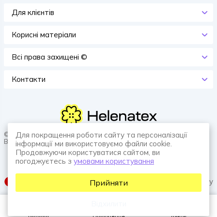
Для клієнтів
Корисні матеріали
Всi права захищенi ©
Контакти
© 2026 HELENATEX «Ґудзики, вішаки, нитки. Власне виробництво.
Для покращення роботи сайту та персоналізації
Все для швейної справи.»
інформації ми використовуємо файли cookie.
Продовжуючи користуватися сайтом, ви
погоджуєтесь з
умовами користування
SUFIX web agency
Прийняти
Відхилити
Каталог
Порівняння
Увійти