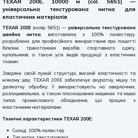
TEXAR 200E, 10000 м (col. 5651) —
універсальна текстурована нитка для
еластичних матеріалів
TEXAR 200E
(колір 5651) —
універсальна текстурована
швейна нитка
, виготовлена з 100% поліестеру,
розроблена для професійного використання при пошитті
білизни, трикотажних виробів, спортивного одягу,
купальників, а також усіх видів продукції з еластичних
тканин.
Завдяки своїй пухкій структурі, високій еластичності та
м’якому шву, TEXAR 200E забезпечує акуратну, міцну та
делікатну обробку. Її використовують на оверлочних,
розпошивальних, а також плоскошовних машинах та інших
типах промислового обладнання, що працює з
еластичними матеріалами.
Технічні характеристики TEXAR 200E:
Склад: 100% поліестер
Тип нитки: текстурована