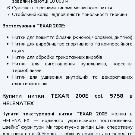
завдяки намотці 10 000 м
Сумісність з різними типами машинного шиття
Стабільний колір і відповідність тональності тканини
Застосування TEXAR 200E:
Нитки для пошиття білизни (жіночої, чоловічої, дитячої)
Нитки для виробництва спортивного та компресійного
одягу
Нитки для обробки трикотажних виробів
Нитки для виготовлення купальників, корсетів,
термобілизни
Нитки для ушивання внутрішніх та декоративних
еластичних швів
Купити нитки TEXAR 200E col. 5758 в
HELENATEX
Купити текстуровані нитки TEXAR 200E
можна в
HELENATEX — надійного українського постачальника
швейної фурнітури. Ми гарантуємо вигідні ціни, оперативну
доставку по всій Україні, стабільну наявність на складі та