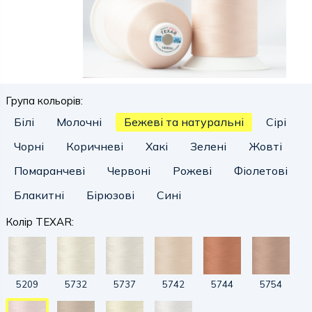
Група кольорів:
Білі
Молочні
Бежеві та натуральні
Сірі
Чорні
Коричневі
Хакі
Зелені
Жовті
Помаранчеві
Червоні
Рожеві
Фіолетові
Блакитні
Бірюзові
Сині
Колір TEXAR:
5209
5732
5737
5742
5744
5754