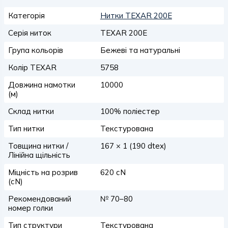
Категорія
Нитки TEXAR 200E
Серія ниток
TEXAR 200E
Група кольорів
Бежеві та натуральні
Колір TEXAR
5758
Довжина намотки
10000
(м)
Склад нитки
100% поліестер
Тип нитки
Текстурована
Товщина нитки /
167 × 1 (190 dtex)
Лінійна щільність
Міцність на розрив
620 сN
(сN)
Рекомендований
№ 70–80
номер голки
Тип структури
Текстурована