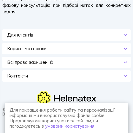
фахову консультацію при підборі ниток для конкретних
задач.
Для клієнтів
Корисні матеріали
Всi права захищенi ©
Контакти
© 2026 HELENATEX «Ґудзики, вішаки, нитки. Власне виробництво.
Для покращення роботи сайту та персоналізації
Все для швейної справи.»
інформації ми використовуємо файли cookie.
Продовжуючи користуватися сайтом, ви
погоджуєтесь з
умовами користування