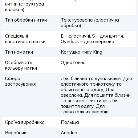
нитки (структура
волокон)
Тип обробки нитки
Текстурована (еластична
обробка)
Спеціальні
E – еластичні, S – для шиття,
властивості нитки
Overlock – для оверлока
Тип намотки
Котушка типу King
Особливість
Однотонна
кольору нитки
Сфера
Для білизни та купальників, Для
застосування
еластичного трикотажу та
облягаючого одягу, Для
оверлока, Для пошиття білизни
та легкого текстилю, Для
пошиття одягу, Для
трикотажних виробів
Країна виробника
Польща
Виробник
Ariadna