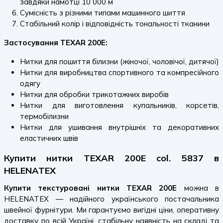
завдяки намотці 10 000 м
Сумісність з різними типами машинного шиття
Стабільний колір і відповідність тональності тканини
Застосування TEXAR 200E:
Нитки для пошиття білизни (жіночої, чоловічої, дитячої)
Нитки для виробництва спортивного та компресійного
одягу
Нитки для обробки трикотажних виробів
Нитки для виготовлення купальників, корсетів,
термобілизни
Нитки для ушивання внутрішніх та декоративних
еластичних швів
Купити нитки TEXAR 200E col. 5837 в
HELENATEX
Купити текстуровані нитки TEXAR 200E
можна в
HELENATEX — надійного українського постачальника
швейної фурнітури. Ми гарантуємо вигідні ціни, оперативну
доставку по всій Україні, стабільну наявність на складі та