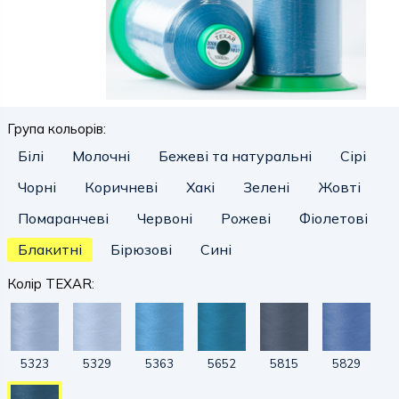
Група кольорів:
Білі
Молочні
Бежеві та натуральні
Сірі
Чорні
Коричневі
Хакі
Зелені
Жовті
Помаранчеві
Червоні
Рожеві
Фіолетові
Блакитні
Бірюзові
Сині
Колір TEXAR:
5323
5329
5363
5652
5815
5829