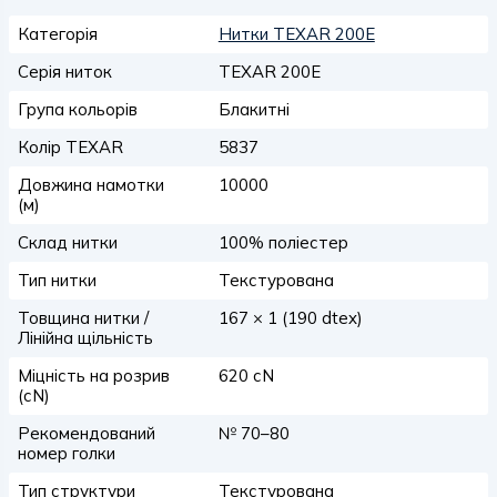
Категорія
Нитки TEXAR 200E
Серія ниток
TEXAR 200E
Група кольорів
Блакитні
Колір TEXAR
5837
Довжина намотки
10000
(м)
Склад нитки
100% поліестер
Тип нитки
Текстурована
Товщина нитки /
167 × 1 (190 dtex)
Лінійна щільність
Міцність на розрив
620 сN
(сN)
Рекомендований
№ 70–80
номер голки
Тип структури
Текстурована