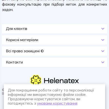
фахову консультацію при підборі ниток для конкретних
задач.
Для клієнтів
Корисні матеріали
Всi права захищенi ©
Контакти
© 2026 HELENATEX «Ґудзики, вішаки, нитки. Власне виробництво.
Для покращення роботи сайту та персоналізації
Все для швейної справи.»
інформації ми використовуємо файли cookie.
Продовжуючи користуватися сайтом, ви
погоджуєтесь з
умовами користування