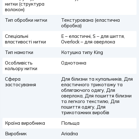
нитки (структура
волокон)
Тип обробки нитки
Текстурована (еластична
обробка)
Спеціальні
E – еластичні, S – для шиття,
властивості нитки
Overlock – для оверлока
Тип намотки
Котушка типу King
Особливість
Однотонна
кольору нитки
Сфера
Для білизни та купальників, Для
застосування
еластичного трикотажу та
облягаючого одягу, Для
оверлока, Для пошиття білизни
та легкого текстилю, Для
пошиття одягу, Для
трикотажних виробів
Країна виробника
Польща
Виробник
Ariadna