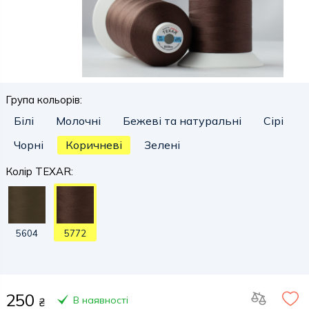
Група кольорів:
Білі
Молочні
Бежеві та натуральні
Сірі
Чорні
Коричневі
Зелені
Колір TEXAR:
5604
5772
250
В наявності
₴