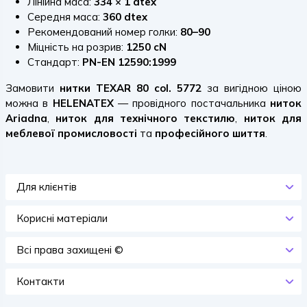
Лінійна маса:
334 × 1 dtex
Середня маса:
360 dtex
Рекомендований номер голки:
80–90
Міцність на розрив:
1250 cN
Стандарт:
PN-EN 12590:1999
Замовити
нитки TEXAR 80 col. 5772
за вигідною ціною
можна в
HELENATEX
— провідного постачальника
ниток
Ariadna
,
ниток для технічного текстилю
,
ниток для
меблевої промисловості
та
професійного шиття
.
Для клієнтів
Корисні матеріали
Всi права захищенi ©
Контакти