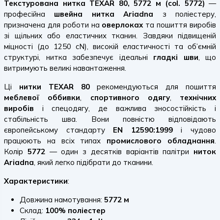
Текстурована нитка TEXAR 80, 5772 м (col. 5772)
—
професійна
швейна нитка Ariadna
з поліестеру,
призначена для роботи на
оверлоках
та пошиття виробів
зі щільних або еластичних тканин. Завдяки підвищеній
міцності (до 1250 cN), високій еластичності та об’ємній
структурі, нитка забезпечує ідеальні
гладкі шви
, що
витримують великі навантаження.
Ці
нитки TEXAR 80
рекомендуються для пошиття
меблевої оббивки
,
спортивного одягу
,
технічних
виробів
і спецодягу, де важлива зносостійкість і
стабільність шва. Вони повністю відповідають
європейському стандарту
EN 12590:1999
і чудово
працюють на всіх типах
промислового обладнання
.
Колір
5772
— один з десятків варіантів палітри
ниток
Ariadna
, який легко підібрати до тканини.
Характеристики
:
Довжина намотування:
5772 м
Склад:
100% поліестер