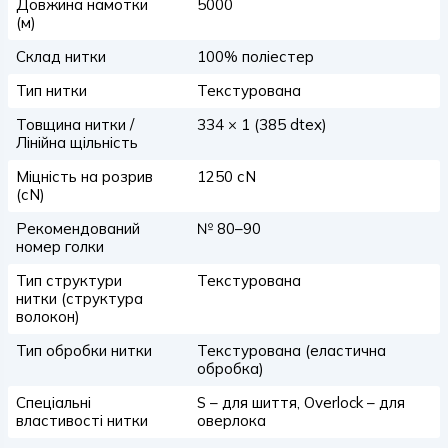
Довжина намотки
5000
(м)
Склад нитки
100% поліестер
Тип нитки
Текстурована
Товщина нитки /
334 × 1 (385 dtex)
Лінійна щільність
Міцність на розрив
1250 сN
(сN)
Рекомендований
№ 80–90
номер голки
Тип структури
Текстурована
нитки (структура
волокон)
Тип обробки нитки
Текстурована (еластична
обробка)
Спеціальні
S – для шиття, Overlock – для
властивості нитки
оверлока