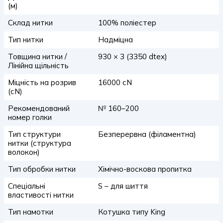
(м)
Склад нитки
100% поліестер
Тип нитки
Надміцна
Товщина нитки /
930 × 3 (3350 dtex)
Лінійна щільність
Міцність на розрив
16000 сN
(сN)
Рекомендований
№ 160–200
номер голки
Тип структури
Безперервна (філаментна)
нитки (структура
волокон)
Тип обробки нитки
Хімічно-воскова пропитка
Спеціальні
S – для шиття
властивості нитки
Тип намотки
Котушка типу King