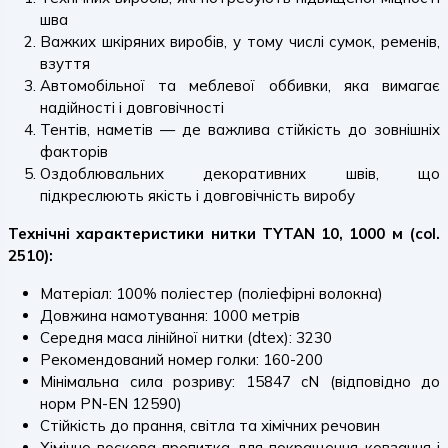
шва
Важких шкіряних виробів, у тому числі сумок, ременів,
взуття
Автомобільної та меблевої оббивки, яка вимагає
надійності і довговічності
Тентів, наметів — де важлива стійкість до зовнішніх
факторів
Оздоблювальних декоративних швів, що
підкреслюють якість і довговічність виробу
Технічні характеристики нитки TYTAN 10, 1000 м (col.
2510):
Матеріал: 100% поліестер (поліефірні волокна)
Довжина намотування: 1000 метрів
Середня маса лінійної нитки (dtex): 3230
Рекомендований номер голки: 160-200
Мінімальна сила розриву: 15847 cN (відповідно до
норм PN-EN 12590)
Стійкість до прання, світла та хімічних речовин
Хімічно-воскова пропитка для покращення ковзання і