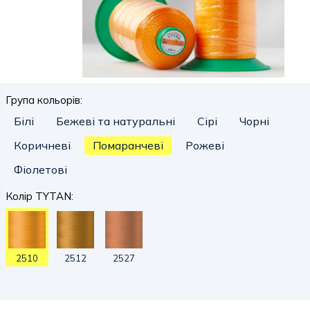
Група кольорів:
Білі
Бежеві та натуральні
Сірі
Чорні
Коричневі
Помаранчеві
Рожеві
Фіолетові
Колір TYTAN:
2510
2512
2527