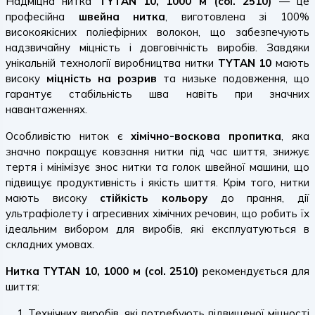
Надміцна нитка
TYTAN 10, 1000 м (col. 2510)
— це
професійна
швейна нитка
, виготовлена зі 100%
високоякісних поліефірних волокон, що забезпечують
надзвичайну міцність і довговічність виробів. Завдяки
унікальній технології виробництва нитки
TYTAN 10
мають
високу
міцність на розрив
та низьке подовження, що
гарантує стабільність шва навіть при значних
навантаженнях.
Особливістю ниток є
хімічно-воскова пропитка
, яка
значно покращує ковзання нитки під час шиття, знижує
тертя і мінімізує знос нитки та голок швейної машини, що
підвищує продуктивність і якість шиття. Крім того, нитки
мають високу
стійкість кольору
до прання, дії
ультрафіолету і агресивних хімічних речовин, що робить їх
ідеальним вибором для виробів, які експлуатуються в
складних умовах.
Нитка TYTAN 10, 1000 м (col. 2510)
рекомендується для
шиття:
Технічних виробів, які потребують підвищеної міцності